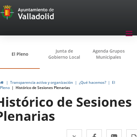
Transparencia
Saltar al contenido
Menu
Tog
navegación
nav
Transparencia
Junta de
Agenda Grupos
El Pleno
Gobierno Local
Municipales
Inicio
Transparencia activa y organización
¿Qué hacemos?
El
Pleno
Histórico de Sesiones Plenarias
Histórico de Sesiones
Plenarias
Twitter
Enlace
Facebook
Enlace
Linke
Enlac