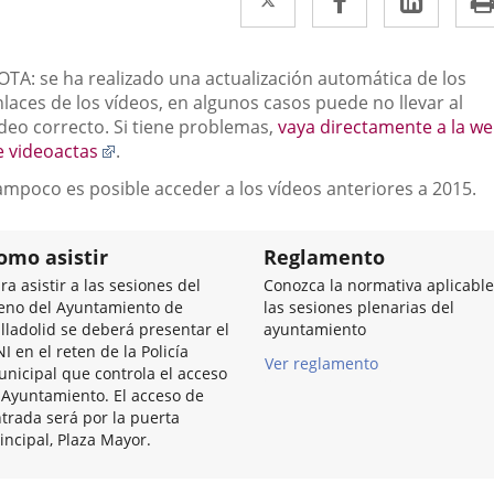
a
a
a
una
una
una
escripción
OTA: se ha realizado una actualización automática de los
aplicación
aplicación
aplic
laces de los vídeos, en algunos casos puede no llevar al
ídeo correcto. Si tiene problemas,
vaya directamente a la w
externa.
externa.
exter
Enlace
e videoactas
.
a
ampoco es posible acceder a los vídeos anteriores a 2015.
una
aplicación
externa.
omo asistir
Reglamento
ra asistir a las sesiones del
Conozca la normativa aplicable
eno del Ayuntamiento de
las sesiones plenarias del
lladolid se deberá presentar el
ayuntamiento
I en el reten de la Policía
Ver reglamento
nicipal que controla el acceso
 Ayuntamiento. El acceso de
trada será por la puerta
incipal, Plaza Mayor.