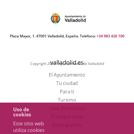
del
Pleno
Plaza Mayor, 1. 47001 Valladolid, España. Teléfono:
+34 983 426 100
valladolid.es
Copyright 2025 - Ayuntamiento de Valladolid
El Ayuntamiento
Tu ciudad
Para ti
Este
Turismo
enlace
Enlace
Sede Electrónica
Uso de
cookies
se
a
Transparencia
Este sitio web
abrirá
una
Participación
utiliza cookies
en
aplicación