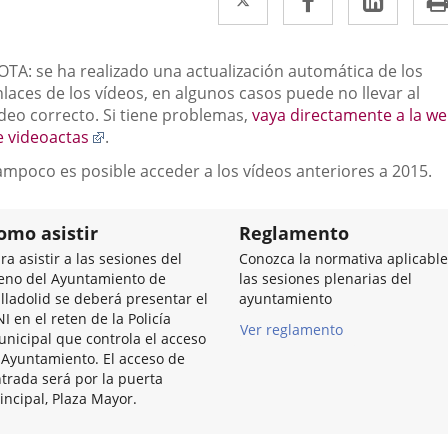
a
a
a
una
una
una
escripción
OTA: se ha realizado una actualización automática de los
aplicación
aplicación
aplic
laces de los vídeos, en algunos casos puede no llevar al
ídeo correcto. Si tiene problemas,
vaya directamente a la w
externa.
externa.
exter
Enlace
e videoactas
.
a
ampoco es posible acceder a los vídeos anteriores a 2015.
una
aplicación
externa.
omo asistir
Reglamento
ra asistir a las sesiones del
Conozca la normativa aplicable
eno del Ayuntamiento de
las sesiones plenarias del
lladolid se deberá presentar el
ayuntamiento
I en el reten de la Policía
Ver reglamento
nicipal que controla el acceso
 Ayuntamiento. El acceso de
trada será por la puerta
incipal, Plaza Mayor.