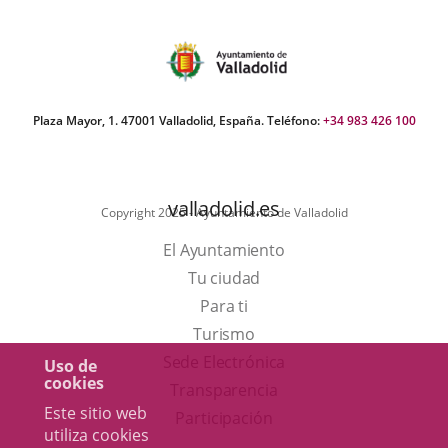
del
Pleno
Plaza Mayor, 1. 47001 Valladolid, España. Teléfono:
+34 983 426 100
valladolid.es
Copyright 2025 - Ayuntamiento de Valladolid
El Ayuntamiento
Tu ciudad
Para ti
Este
Turismo
enlace
Enlace
Sede Electrónica
Uso de
cookies
se
a
Transparencia
Este sitio web
abrirá
una
Participación
utiliza cookies
en
aplicación