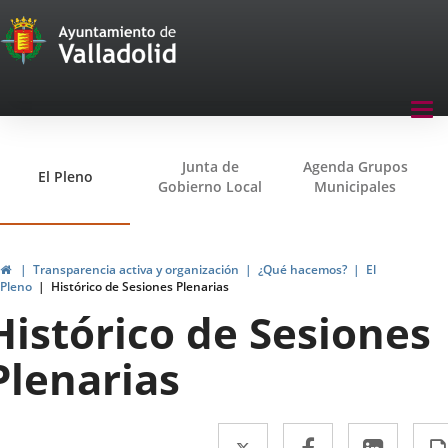
Transparencia
Saltar al contenido
Menu
Tog
navegación
nav
Transparencia
Junta de
Agenda Grupos
El Pleno
Gobierno Local
Municipales
Inicio
Transparencia activa y organización
¿Qué hacemos?
El
Pleno
Histórico de Sesiones Plenarias
Histórico de Sesiones
Plenarias
Twitter
Enlace
Facebook
Enlace
Linke
Enlac