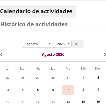
Calendario de actividades
Histórico de actividades
Mes
Año
Ir a
Agosto 2026
Calendario
Lun
Mar
Mié
Jue
Vie
Sáb
Dom
de
Actividades
1
2
27
28
29
30
31
correspondiente
a
agosto
8
9
7
3
4
5
6
2026
15
16
10
11
12
13
14