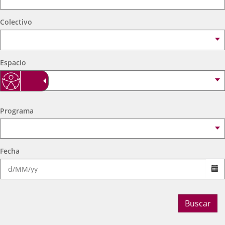
externa.
externa.
extern
Colectivo
Espacio
Programa
Fecha
Se
Buscar