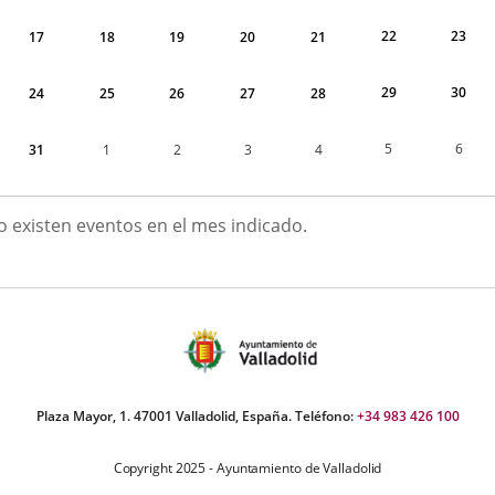
22
23
17
18
19
20
21
29
30
24
25
26
27
28
5
6
31
1
2
3
4
GOSTO
o existen eventos en el mes indicado.
026
Plaza Mayor, 1. 47001 Valladolid, España. Teléfono:
+34 983 426 100
Copyright 2025 - Ayuntamiento de Valladolid