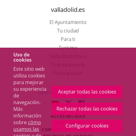
valladolid.es
El Ayuntamiento
Tu ciudad
Para ti
Este
Turismo
Uso de
enlace
Enlace
Sede Electrónica
cookies
se
a
Transparencia
Este sitio web
abrirá
una
Participación
utiliza cookies
en
aplicación
para mejorar
su experiencia
una
externa.
Aceptar todas las cookies
Otras webs del ayuntamiento
de
ventana
navegación.
aderSocial
ENLACE
ENLACE
ENLACE
nueva.
Rechazar todas las cookies
Más
A
A
A
información
ACCESIBILIDAD
UNA
UNA
UNA
sobre
cómo
MAPA WEB
APLICACIÓN
APLICACIÓN
APLICACIÓN
Configurar cookies
usamos las
r
CONDICIONES LEGALES
EXTERNA.
EXTERNA.
EXTERNA.
cookies y de