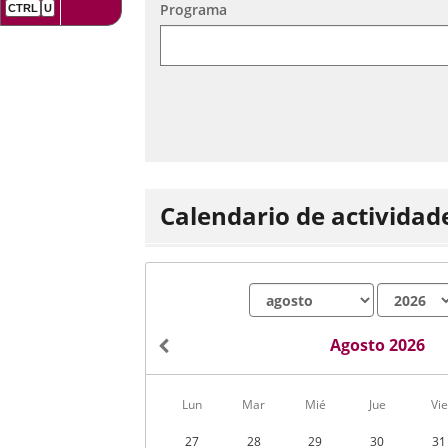
aplicación
aplicación
Programa
una
externa.
externa.
aplicación
externa.
Calendario de actividad
Mes
Año
Agosto 2026
Calendario
Lun
Mar
Mié
Jue
Vie
de
Actividades
27
28
29
30
31