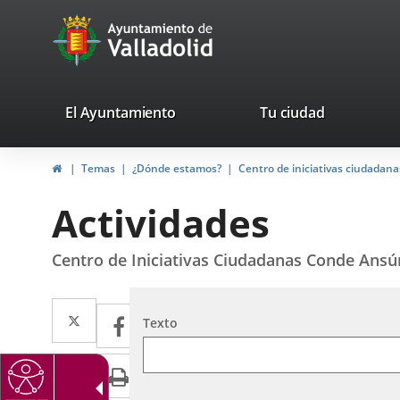
Portal
Saltar al contenido
avaTop
Web
del
Ayuntamiento
valladolid.es
El Ayuntamiento
Tu ciudad
de
Inicio
Temas
¿Dónde estamos?
Centro de iniciativas ciudadan
Valladolid
Actividades
Centro de Iniciativas Ciudadanas Conde Ansú
Twitter
Enlace
Facebook
Enlace
Búsqueda
Texto
a
a
LinkedIn
Enlace
Imprimir
una
una
a