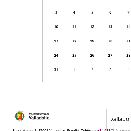
correspondiente
a
agosto
3
4
5
6
7
2026
10
11
12
13
14
17
18
19
20
21
24
25
26
27
28
31
1
2
3
4
valladol
El Ayunt
Plaza Mayor, 1. 47001 Valladolid, España. Teléfono:
+34 983