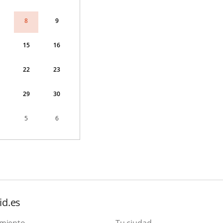
9
8
15
16
22
23
29
30
5
6
id.es
amiento
Tu ciudad