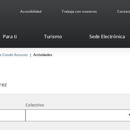
Accesibilidad
Trabaja con nosotros
Contac
Este
En
Para ti
Turismo
Sede Electrónica
enlace
a
se
u
as Conde Ansurez
Actividades
abrirá
ap
en
ex
una
ventana
nueva.
rez
Colectivo