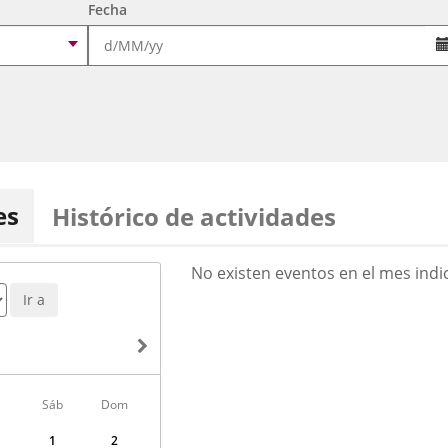
Fecha
es
Histórico de actividades
AGOSTO
No existen eventos en el mes indi
2026
Ir a
Sáb
Dom
1
2