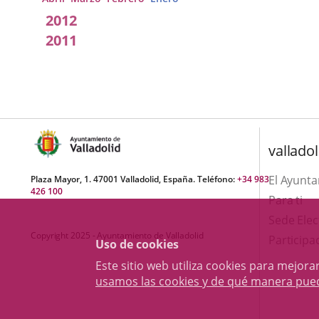
2012
2011
valladol
El Ayunt
Plaza Mayor, 1. 47001 Valladolid, España. Teléfono:
+34 983
426 100
Para ti
Sede Elec
Copyright 2025 - Ayuntamiento de Valladolid
Participa
Uso de cookies
Este sitio web utiliza cookies para mejo
usamos las cookies y de qué manera pue