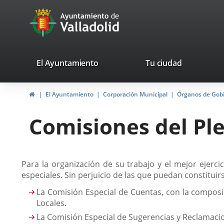
Portal
Saltar al contenido
avaTop
Web
del
Ayuntamiento
valladolid.es
El Ayuntamiento
Tu ciudad
de
Inicio
El Ayuntamiento
Corporación Municipal
Órganos de Gob
Valladolid
Comisiones del Pl
Descripción
Para la organización de su trabajo y el mejor ejer
especiales. Sin perjuicio de las que puedan constitu
La Comisión Especial de Cuentas, con la composi
Locales.
La Comisión Especial de Sugerencias y Reclamaci