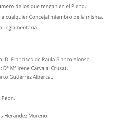
úmero de los que tengan en el Pleno.
n, a cualquier Concejal miembro de la misma.
ma reglamentaria.
D. Francisco de Paula Blanco Alonso..
 Dª Mª Irene Carvajal Crusat.
to Gutiérrez Alberca..
e Peón.
rlos Herández Moreno.