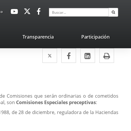
avaHeaderSocial
Enlace
Enlace
Enlace
Buscar
to
Buscar
a
a
a
una
una
una
aplicación
aplicación
aplicación
lace
Transparencia
Participación
externa.
externa.
externa.
na
Twitter
Enlace
Facebook
Enlace
LinkedIn
Enlace
Impri
licación
a
a
a
terna.
una
una
una
aplicación
aplicación
aplicación
externa.
externa.
externa.
á de Comisiones que serán ordinarias o de cometidos
pal, son
Comisiones Especiales preceptivas
:
1988, de 28 de diciembre, reguladora de la Haciendas