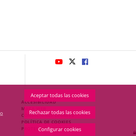
avaHeaderSocial
ENLACE
ENLACE
ENLACE
A
A
A
UNA
UNA
UNA
APLICACIÓN
APLICACIÓN
APLICACIÓN
EXTERNA.
EXTERNA.
EXTERNA.
Aceptar todas las cookies
Menú
ACCESIBILIDAD
Legal
MAPA WEB
Rechazar todas las cookies
o
Footer
CONDICIONES LEGALES
POLÍTICA DE COOKIES
PROTECCIÓN DE DATOS
Configurar cookies