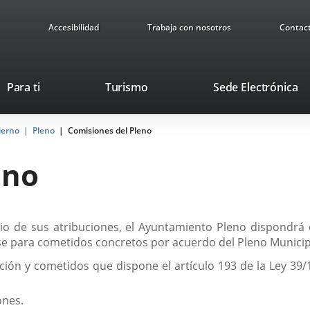
Accesibilidad
Trabaja con nosotros
Contac
Este
En
Para ti
Turismo
Sede Electrónica
enlace
a
se
u
ierno
Pleno
Comisiones del Pleno
abrirá
ap
en
ex
eno
una
ventana
nueva.
cicio de sus atribuciones, el Ayuntamiento Pleno dispondr
irse para cometidos concretos por acuerdo del Pleno Munici
ción y cometidos que dispone el artículo 193 de la Ley 39/
ones.