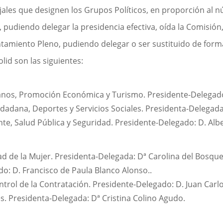
les que designen los Grupos Políticos, en proporción al n
, pudiendo delegar la presidencia efectiva, oída la Comisió
untamiento Pleno, pudiendo delegar o ser sustituido de for
id son las siguientes:
os, Promoción Económica y Turismo. Presidente-Delegado: 
dadana, Deportes y Servicios Sociales. Presidenta-Delegada:
, Salud Pública y Seguridad. Presidente-Delegado: D. Alber
ad de la Mujer. Presidenta-Delegada: Dª Carolina del Bosqu
o: D. Francisco de Paula Blanco Alonso..
ontrol de la Contratación. Presidente-Delegado: D. Juan Ca
. Presidenta-Delegada: Dª Cristina Colino Agudo.