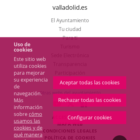
valladolid.es
El Ayuntamiento
Tu ciudad
Para ti
Uso de
Este
Turismo
cookies
enlace
Enlace
Sede Electrónica
Este sitio web
se
a
Transparencia
utiliza cookies
abrirá
una
Participación
para mejorar
su experiencia
en
aplicación
Aceptar todas las cookies
de
una
externa.
Otras webs del ayuntamiento
navegación.
ventana
Rechazar todas las cookies
Más
aderSocial
ENLACE
ENLACE
ENLACE
información
nueva.
A
A
A
sobre
cómo
ACCESIBILIDAD
Configurar cookies
UNA
UNA
UNA
usamos las
MAPA WEB
APLICACIÓN
APLICACIÓN
APLICACIÓN
cookies y de
r
CONDICIONES LEGALES
EXTERNA.
EXTERNA.
EXTERNA.
qué manera
POLÍTICA DE COOKIES