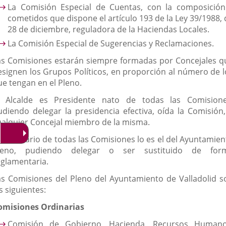
La Comisión Especial de Cuentas, con la composición
cometidos que dispone el artículo 193 de la Ley 39/1988, 
28 de diciembre, reguladora de la Haciendas Locales.
La Comisión Especial de Sugerencias y Reclamaciones.
as Comisiones estarán siempre formadas por Concejales q
esignen los Grupos Políticos, en proporción al número de l
ue tengan en el Pleno.
l Alcalde es Presidente nato de todas las Comisione
udiendo delegar la presidencia efectiva, oída la Comisión,
ualquier Concejal miembro de la misma.
l Secretario de todas las Comisiones lo es el del Ayuntamien
leno, pudiendo delegar o ser sustituido de for
eglamentaria.
as Comisiones del Pleno del Ayuntamiento de Valladolid s
s siguientes:
omisiones Ordinarias
Comisión de Gobierno, Hacienda, Recursos Humano