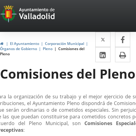
Portal
Saltar al contenido
Web
del
Twitter
Enlace
Fa
Enl
Ayuntamiento
Inicio
El Ayuntamiento
Corporación Municipal
a
a
Órganos de Gobierno
Pleno
Comisiones del
de
LinkedIn
Enlace
Im
Pleno
una
un
a
Valladolid
aplicació
apl
Comisiones del Pleno
una
externa.
ext
aplicaci
externa.
escripción
ara la organización de su trabajo y el mejor ejercicio de s
tribuciones, el Ayuntamiento Pleno dispondrá de Comision
ue serán ordinarias o de cometidos especiales. Sin perjuic
e las que puedan constituirse para cometidos concretos p
cuerdo del Pleno Municipal, son
Comisiones Especial
receptivas
: