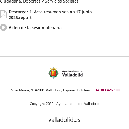
Ciudadana, Deportes y Servicios Sociales
Fecha
Actas/Acuerdos
Descargar 1. Acta resumen sesion 17 junio
de
2026.report
la
Sesión
Vídeo
Enlace
Vídeo de la sesión plenaria
del
a
pleno
una
aplicación
externa.
Plaza Mayor, 1. 47001 Valladolid, España. Teléfono:
+34 983 426 100
Copyright 2025 - Ayuntamiento de Valladolid
valladolid.es