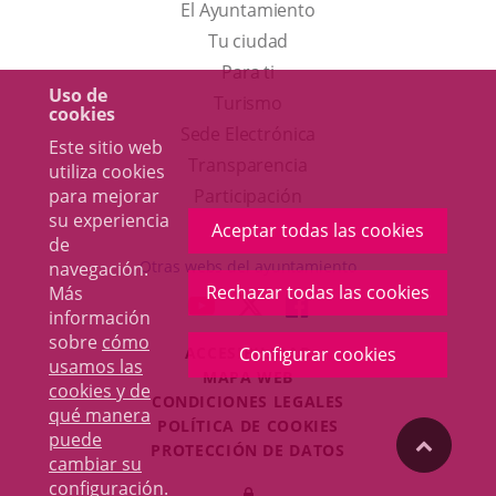
El Ayuntamiento
Tu ciudad
Para ti
Uso de
Este
Turismo
cookies
enlace
Enlace
Sede Electrónica
Este sitio web
se
a
Transparencia
utiliza cookies
abrirá
una
para mejorar
Participación
su experiencia
en
aplicación
Aceptar todas las cookies
de
una
externa.
Otras webs del ayuntamiento
navegación.
ventana
Rechazar todas las cookies
Más
aderSocial
ENLACE
ENLACE
ENLACE
información
nueva.
A
A
A
sobre
cómo
ACCESIBILIDAD
Configurar cookies
UNA
UNA
UNA
usamos las
MAPA WEB
APLICACIÓN
APLICACIÓN
APLICACIÓN
cookies y de
r
CONDICIONES LEGALES
EXTERNA.
EXTERNA.
EXTERNA.
qué manera
POLÍTICA DE COOKIES
puede
"Volver
PROTECCIÓN DE DATOS
cambiar su
Toggl
configuración
.
Iniciar
navig