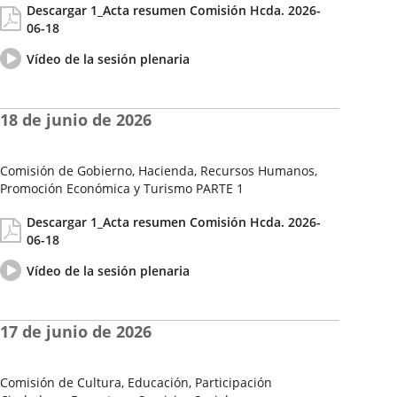
Descargar 1_Acta resumen Comisión Hcda. 2026-
de
06-18
la
Sesión
Vídeo
Enlace
Vídeo de la sesión plenaria
del
a
pleno
una
aplicación
18 de junio de 2026
externa.
Comisión de Gobierno, Hacienda, Recursos Humanos,
Promoción Económica y Turismo PARTE 1
Fecha
Actas/Acuerdos
Descargar 1_Acta resumen Comisión Hcda. 2026-
de
06-18
la
Sesión
Vídeo
Enlace
Vídeo de la sesión plenaria
del
a
pleno
una
aplicación
17 de junio de 2026
externa.
Comisión de Cultura, Educación, Participación