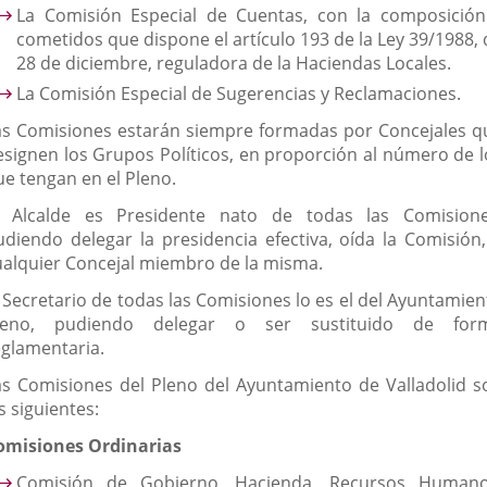
La Comisión Especial de Cuentas, con la composición
cometidos que dispone el artículo 193 de la Ley 39/1988, 
28 de diciembre, reguladora de la Haciendas Locales.
La Comisión Especial de Sugerencias y Reclamaciones.
as Comisiones estarán siempre formadas por Concejales q
esignen los Grupos Políticos, en proporción al número de l
ue tengan en el Pleno.
l Alcalde es Presidente nato de todas las Comisione
udiendo delegar la presidencia efectiva, oída la Comisión,
ualquier Concejal miembro de la misma.
l Secretario de todas las Comisiones lo es el del Ayuntamien
leno, pudiendo delegar o ser sustituido de for
eglamentaria.
as Comisiones del Pleno del Ayuntamiento de Valladolid s
s siguientes:
omisiones Ordinarias
Comisión de Gobierno, Hacienda, Recursos Humano