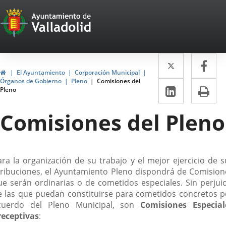
Portal
Saltar al contenido
Web
del
Twitter
Enlace
Fa
Enl
Ayuntamiento
Inicio
El Ayuntamiento
Corporación Municipal
a
a
Órganos de Gobierno
Pleno
Comisiones del
de
LinkedIn
Enlace
Im
Pleno
una
un
a
Valladolid
aplicació
apl
Comisiones del Pleno
una
externa.
ext
aplicaci
externa.
escripción
ara la organización de su trabajo y el mejor ejercicio de s
tribuciones, el Ayuntamiento Pleno dispondrá de Comision
ue serán ordinarias o de cometidos especiales. Sin perjuic
e las que puedan constituirse para cometidos concretos p
cuerdo del Pleno Municipal, son
Comisiones Especial
receptivas
: