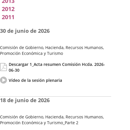
2013
2012
2011
30 de junio de 2026
Comisión de Gobierno, Hacienda, Recursos Humanos,
Promoción Económica y Turismo
Fecha
Actas/Acuerdos
Descargar 1_Acta resumen Comisión Hcda. 2026-
de
06-30
la
Sesión
Vídeo
Enlace
Vídeo de la sesión plenaria
del
a
pleno
una
aplicación
18 de junio de 2026
externa.
Comisión de Gobierno, Hacienda, Recursos Humanos,
Promoción Económica y Turismo_Parte 2
Fecha
Actas/Acuerdos