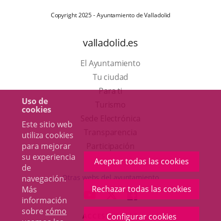
Copyright 2025 - Ayuntamiento de Valladolid
valladolid.es
El Ayuntamiento
Tu ciudad
Para ti
Uso de
Este
Turismo
cookies
enlace
Enlace
Sede Electrónica
Este sitio web
se
a
Transparencia
utiliza cookies
abrirá
una
Participación
para mejorar
su experiencia
en
aplicación
Aceptar todas las cookies
de
una
externa.
Otras webs del ayuntamiento
navegación.
ventana
Rechazar todas las cookies
Más
aderSocial
ENLACE
ENLACE
ENLACE
información
nueva.
A
A
A
sobre
cómo
ACCESIBILIDAD
Configurar cookies
UNA
UNA
UNA