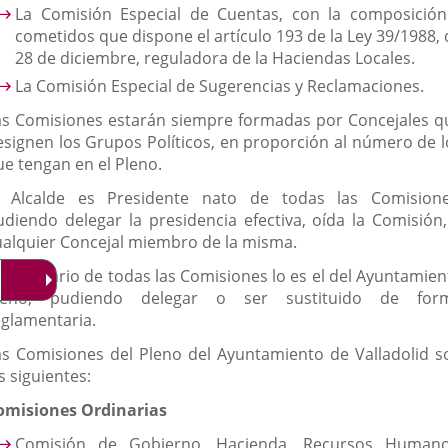
La Comisión Especial de Cuentas, con la composición
cometidos que dispone el artículo 193 de la Ley 39/1988, 
28 de diciembre, reguladora de la Haciendas Locales.
La Comisión Especial de Sugerencias y Reclamaciones.
as Comisiones estarán siempre formadas por Concejales q
esignen los Grupos Políticos, en proporción al número de l
ue tengan en el Pleno.
l Alcalde es Presidente nato de todas las Comisione
udiendo delegar la presidencia efectiva, oída la Comisión,
ualquier Concejal miembro de la misma.
l Secretario de todas las Comisiones lo es el del Ayuntamien
leno, pudiendo delegar o ser sustituido de for
eglamentaria.
as Comisiones del Pleno del Ayuntamiento de Valladolid s
s siguientes:
omisiones Ordinarias
Comisión de Gobierno, Hacienda, Recursos Humano