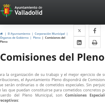
Portal
Saltar al contenido
Web
del
Twitter
Enlace
Fa
Enl
Ayuntamiento
Inicio
El Ayuntamiento
Corporación Municipal
a
a
Órganos de Gobierno
Pleno
Comisiones del
de
LinkedIn
Enlace
Im
Pleno
una
un
a
Valladolid
aplicació
apl
Comisiones del Pleno
una
externa.
ext
aplicaci
externa.
escripción
ara la organización de su trabajo y el mejor ejercicio de s
tribuciones, el Ayuntamiento Pleno dispondrá de Comision
ue serán ordinarias o de cometidos especiales. Sin perjuic
e las que puedan constituirse para cometidos concretos p
cuerdo del Pleno Municipal, son
Comisiones Especial
receptivas
: