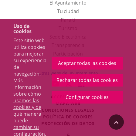
El Ayuntamiento
Tu ciudad
Para ti
Uso de
Este
Turismo
cookies
enlace
Enlace
Sede Electrónica
Este sitio web
se
a
Transparencia
utiliza cookies
abrirá
una
para mejorar
Participación
su experiencia
en
aplicación
Aceptar todas las cookies
de
una
externa.
Otras webs del ayuntamiento
navegación.
ventana
Rechazar todas las cookies
Más
aderSocial
ENLACE
ENLACE
ENLACE
información
nueva.
A
A
A
sobre
cómo
ACCESIBILIDAD
Configurar cookies
UNA
UNA
UNA
usamos las
MAPA WEB
APLICACIÓN
APLICACIÓN
APLICACIÓN
cookies y de
r
CONDICIONES LEGALES
EXTERNA.
EXTERNA.
EXTERNA.
qué manera
POLÍTICA DE COOKIES
puede
"Volver
PROTECCIÓN DE DATOS
cambiar su
Toggl
configuración
.
Iniciar
navig