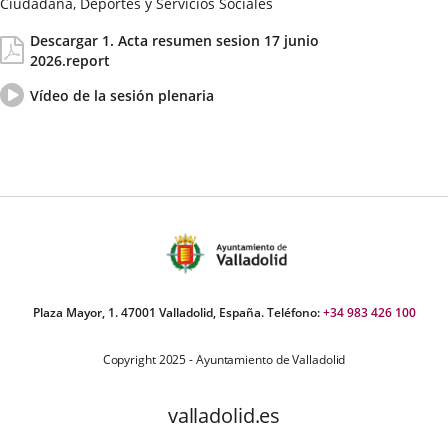
Ciudadana, Deportes y Servicios Sociales
Fecha
Actas/Acuerdos
Descargar 1. Acta resumen sesion 17 junio
de
2026.report
la
Sesión
Vídeo
Enlace
Vídeo de la sesión plenaria
del
a
pleno
una
aplicación
externa.
Plaza Mayor, 1. 47001 Valladolid, España. Teléfono:
+34 983 426 100
Copyright 2025 - Ayuntamiento de Valladolid
valladolid.es