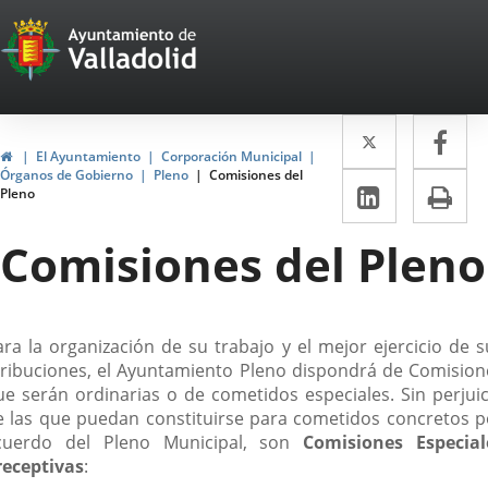
Portal
Saltar al contenido
Web
del
Twitter
Enlace
Fa
Enl
Ayuntamiento
Inicio
El Ayuntamiento
Corporación Municipal
a
a
Órganos de Gobierno
Pleno
Comisiones del
de
LinkedIn
Enlace
Im
Pleno
una
un
a
Valladolid
aplicació
apl
Comisiones del Pleno
una
externa.
ext
aplicaci
externa.
escripción
ara la organización de su trabajo y el mejor ejercicio de s
tribuciones, el Ayuntamiento Pleno dispondrá de Comision
ue serán ordinarias o de cometidos especiales. Sin perjuic
e las que puedan constituirse para cometidos concretos p
cuerdo del Pleno Municipal, son
Comisiones Especial
receptivas
: