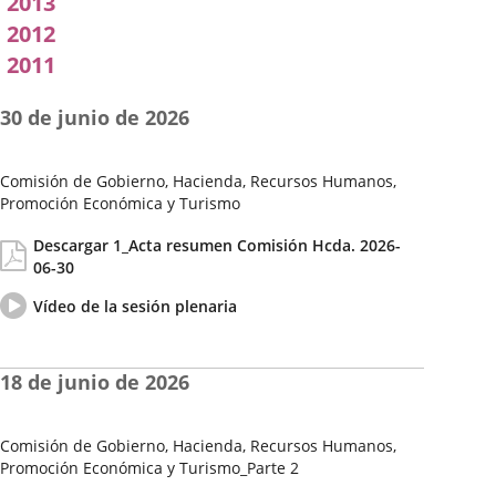
2013
2012
2011
30 de junio de 2026
Comisión de Gobierno, Hacienda, Recursos Humanos,
Promoción Económica y Turismo
Fecha
Actas/Acuerdos
Descargar 1_Acta resumen Comisión Hcda. 2026-
de
06-30
la
Sesión
Vídeo
Enlace
Vídeo de la sesión plenaria
del
a
pleno
una
aplicación
18 de junio de 2026
externa.
Comisión de Gobierno, Hacienda, Recursos Humanos,
Promoción Económica y Turismo_Parte 2
Fecha
Actas/Acuerdos