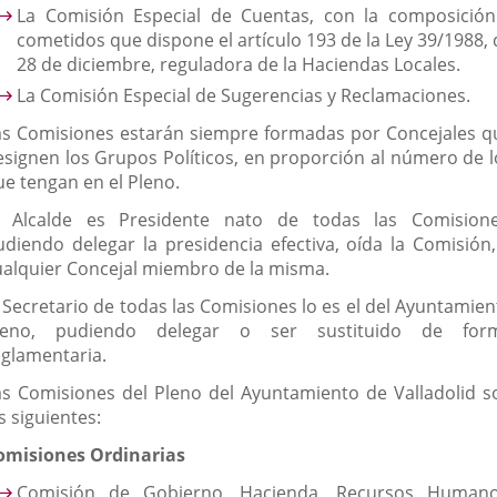
La Comisión Especial de Cuentas, con la composición
cometidos que dispone el artículo 193 de la Ley 39/1988, 
28 de diciembre, reguladora de la Haciendas Locales.
La Comisión Especial de Sugerencias y Reclamaciones.
as Comisiones estarán siempre formadas por Concejales q
esignen los Grupos Políticos, en proporción al número de l
ue tengan en el Pleno.
l Alcalde es Presidente nato de todas las Comisione
udiendo delegar la presidencia efectiva, oída la Comisión,
ualquier Concejal miembro de la misma.
l Secretario de todas las Comisiones lo es el del Ayuntamien
leno, pudiendo delegar o ser sustituido de for
eglamentaria.
as Comisiones del Pleno del Ayuntamiento de Valladolid s
s siguientes:
omisiones Ordinarias
Comisión de Gobierno, Hacienda, Recursos Humano