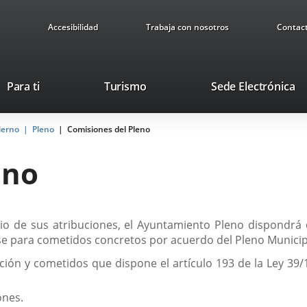
Accesibilidad
Trabaja con nosotros
Contac
Este
En
Para ti
Turismo
Sede Electrónica
enlace
a
se
u
ierno
Pleno
Comisiones del Pleno
abrirá
ap
en
ex
eno
una
ventana
nueva.
cicio de sus atribuciones, el Ayuntamiento Pleno dispondr
irse para cometidos concretos por acuerdo del Pleno Munici
ción y cometidos que dispone el artículo 193 de la Ley 39/
ones.