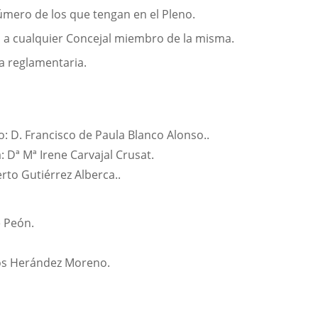
úmero de los que tengan en el Pleno.
n, a cualquier Concejal miembro de la misma.
ma reglamentaria.
D. Francisco de Paula Blanco Alonso..
 Dª Mª Irene Carvajal Crusat.
to Gutiérrez Alberca..
e Peón.
rlos Herández Moreno.