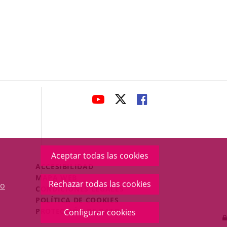
avaHeaderSocial
ENLACE
ENLACE
ENLACE
A
A
A
UNA
UNA
UNA
APLICACIÓN
APLICACIÓN
APLICACIÓN
EXTERNA.
EXTERNA.
EXTERNA.
Aceptar todas las cookies
Menú
ACCESIBILIDAD
Legal
MAPA WEB
Rechazar todas las cookies
o
Footer
CONDICIONES LEGALES
POLÍTICA DE COOKIES
PROTECCIÓN DE DATOS
Configurar cookies