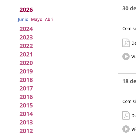
Acuerdos
30 de
2026
adoptados
Junio
Mayo
Abril
por
2024
Comisi
2023
Fecha
Actas/A
la
de
De
2022
la
Comisión
Sesión
2021
Vídeo
Ví
del
2020
pleno
2019
2018
18 de
2017
2016
Comisi
2015
Fecha
Actas/A
2014
de
De
la
2013
Sesión
Vídeo
Ví
2012
del