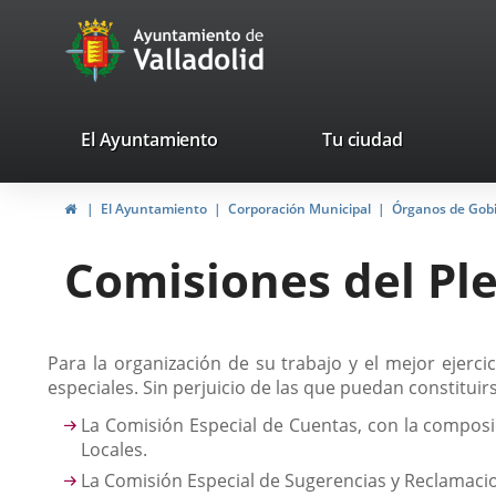
Portal
Saltar al contenido
avaTop
Web
del
Ayuntamiento
valladolid.es
El Ayuntamiento
Tu ciudad
de
Inicio
El Ayuntamiento
Corporación Municipal
Órganos de Gob
Valladolid
Comisiones del Pl
Descripción
Para la organización de su trabajo y el mejor ejer
especiales. Sin perjuicio de las que puedan constitu
La Comisión Especial de Cuentas, con la composi
Locales.
La Comisión Especial de Sugerencias y Reclamaci