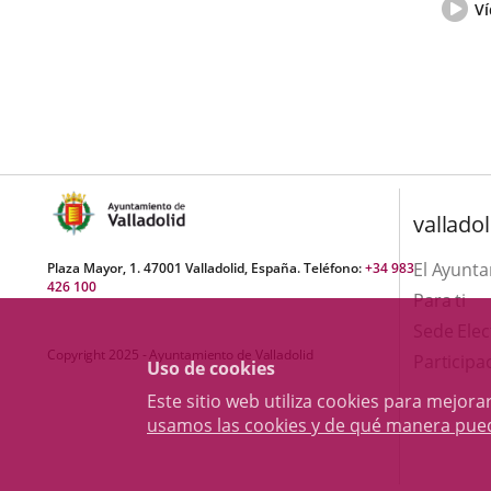
Vídeo
Ví
del
pleno
valladol
El Ayunt
Plaza Mayor, 1. 47001 Valladolid, España. Teléfono:
+34 983
426 100
Para ti
Sede Elec
Copyright 2025 - Ayuntamiento de Valladolid
Participa
Uso de cookies
Este sitio web utiliza cookies para mejo
usamos las cookies y de qué manera pue