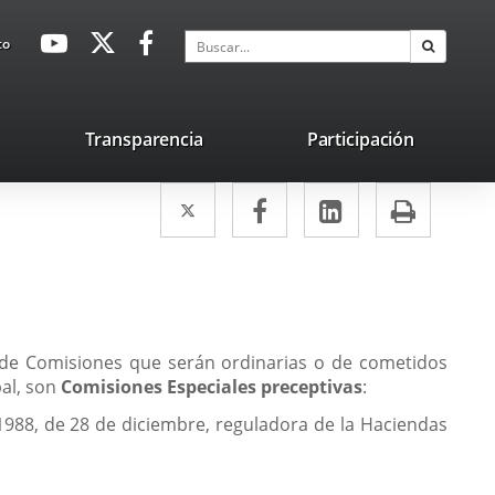
avaHeaderSocial
Enlace
Enlace
Enlace
Buscar
to
Buscar
a
a
a
una
una
una
aplicación
aplicación
aplicación
lace
Transparencia
Participación
externa.
externa.
externa.
na
Twitter
Enlace
Facebook
Enlace
LinkedIn
Enlace
Impri
licación
a
a
a
terna.
una
una
una
aplicación
aplicación
aplicación
externa.
externa.
externa.
á de Comisiones que serán ordinarias o de cometidos
pal, son
Comisiones Especiales preceptivas
:
1988, de 28 de diciembre, reguladora de la Haciendas