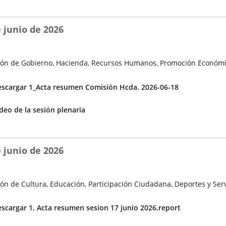
una
aplicación
 junio de 2026
externa.
ón de Gobierno, Hacienda, Recursos Humanos, Promoción Económi
cuerdos
scargar 1_Acta resumen Comisión Hcda. 2026-06-18
Enlace
deo de la sesión plenaria
a
una
aplicación
 junio de 2026
externa.
ón de Cultura, Educación, Participación Ciudadana, Deportes y Serv
cuerdos
scargar 1. Acta resumen sesion 17 junio 2026.report