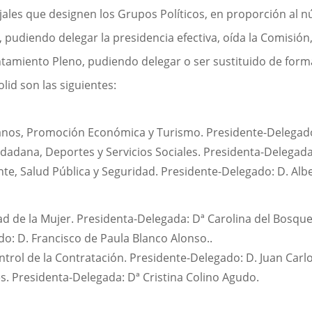
les que designen los Grupos Políticos, en proporción al n
, pudiendo delegar la presidencia efectiva, oída la Comisió
untamiento Pleno, pudiendo delegar o ser sustituido de for
id son las siguientes:
os, Promoción Económica y Turismo. Presidente-Delegado: 
dadana, Deportes y Servicios Sociales. Presidenta-Delegada:
, Salud Pública y Seguridad. Presidente-Delegado: D. Alber
ad de la Mujer. Presidenta-Delegada: Dª Carolina del Bosqu
o: D. Francisco de Paula Blanco Alonso..
ontrol de la Contratación. Presidente-Delegado: D. Juan Ca
. Presidenta-Delegada: Dª Cristina Colino Agudo.