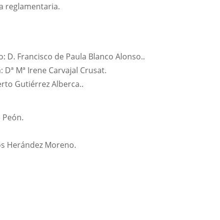
ma reglamentaria.
D. Francisco de Paula Blanco Alonso..
 Dª Mª Irene Carvajal Crusat.
to Gutiérrez Alberca..
e Peón.
rlos Herández Moreno.