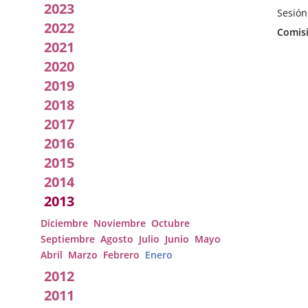
2023
por
Sesión
2022
Fecha
Categor
Comisi
la
de
2021
la
Comisión
2020
Sesión
2019
2018
2017
2016
2015
2014
2013
Diciembre
Noviembre
Octubre
Septiembre
Agosto
Julio
Junio
Mayo
Abril
Marzo
Febrero
Enero
2012
2011