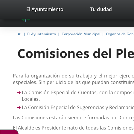
Portal
Saltar al contenido
valladolid.es
El Ayuntamiento
Tu ciudad
avaTop
Web
del
Inicio
El Ayuntamiento
Corporación Municipal
Órganos de Gob
Ayuntamiento
Comisiones del Pl
de
Valladolid
Descripción
Para la organización de su trabajo y el mejor ejer
especiales. Sin perjuicio de las que puedan constitu
La Comisión Especial de Cuentas, con la composi
Locales.
La Comisión Especial de Sugerencias y Reclamaci
Las Comisiones estarán siempre formadas por Conceja
El Alcalde es Presidente nato de todas las Comisiones