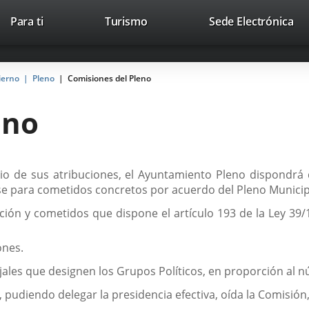
Este
En
Para ti
Turismo
Sede Electrónica
Accesibilidad
Trabaja con nosotros
Contac
enlace
a
se
un
abrirá
apl
ierno
Pleno
Comisiones del Pleno
en
ext
una
eno
ventana
nueva.
cicio de sus atribuciones, el Ayuntamiento Pleno dispondr
irse para cometidos concretos por acuerdo del Pleno Munici
ción y cometidos que dispone el artículo 193 de la Ley 39/
ones.
les que designen los Grupos Políticos, en proporción al n
, pudiendo delegar la presidencia efectiva, oída la Comisió