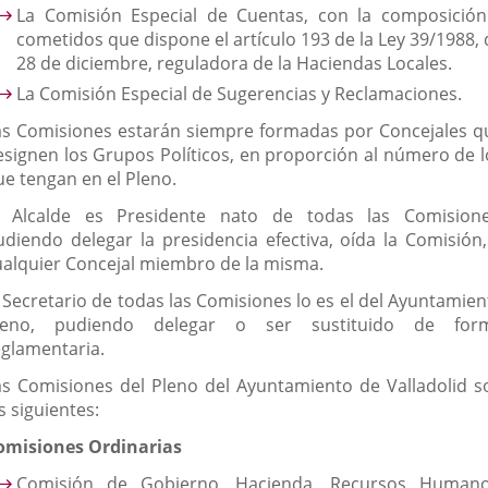
La Comisión Especial de Cuentas, con la composición
cometidos que dispone el artículo 193 de la Ley 39/1988, 
28 de diciembre, reguladora de la Haciendas Locales.
La Comisión Especial de Sugerencias y Reclamaciones.
as Comisiones estarán siempre formadas por Concejales q
esignen los Grupos Políticos, en proporción al número de l
ue tengan en el Pleno.
l Alcalde es Presidente nato de todas las Comisione
udiendo delegar la presidencia efectiva, oída la Comisión,
ualquier Concejal miembro de la misma.
l Secretario de todas las Comisiones lo es el del Ayuntamien
leno, pudiendo delegar o ser sustituido de for
eglamentaria.
as Comisiones del Pleno del Ayuntamiento de Valladolid s
s siguientes:
omisiones Ordinarias
Comisión de Gobierno, Hacienda, Recursos Humano