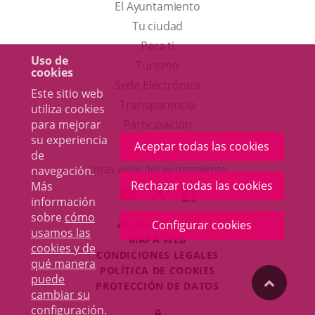
El Ayuntamiento
Tu ciudad
Para ti
Uso de
Este
Turismo
cookies
enlace
Enlace
Sede Electrónica
Este sitio web
se
a
Transparencia
utiliza cookies
abrirá
una
para mejorar
Participación
su experiencia
en
aplicación
Aceptar todas las cookies
de
una
externa.
Otras webs del ayuntamiento
navegación.
ventana
Rechazar todas las cookies
Más
aderSocial
ENLACE
ENLACE
ENLACE
información
nueva.
A
A
A
sobre
cómo
ACCESIBILIDAD
Configurar cookies
UNA
UNA
UNA
usamos las
MAPA WEB
APLICACIÓN
APLICACIÓN
APLICACIÓN
cookies y de
r
CONDICIONES LEGALES
EXTERNA.
EXTERNA.
EXTERNA.
qué manera
POLÍTICA DE COOKIES
puede
"Volver
PROTECCIÓN DE DATOS
cambiar su
Toggl
configuración
.
Iniciar
navig