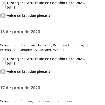
Descargar 1_Acta resumen Comisión Hcda. 2026-
de
06-18
la
Sesión
Vídeo
Enlace
Vídeo de la sesión plenaria
del
a
pleno
una
aplicación
18 de junio de 2026
externa.
Comisión de Gobierno, Hacienda, Recursos Humanos,
Promoción Económica y Turismo PARTE 1
Fecha
Actas/Acuerdos
Descargar 1_Acta resumen Comisión Hcda. 2026-
de
06-18
la
Sesión
Vídeo
Enlace
Vídeo de la sesión plenaria
del
a
pleno
una
aplicación
17 de junio de 2026
externa.
Comisión de Cultura, Educación, Participación