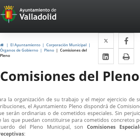
Portal
Saltar al contenido
Web
del
Twitter
Enlace
Fa
Enl
Ayuntamiento
Inicio
El Ayuntamiento
Corporación Municipal
a
a
Órganos de Gobierno
Pleno
Comisiones del
de
LinkedIn
Enlace
Im
Pleno
una
un
a
Valladolid
aplicació
apl
Comisiones del Pleno
una
externa.
ext
aplicaci
externa.
escripción
ara la organización de su trabajo y el mejor ejercicio de s
tribuciones, el Ayuntamiento Pleno dispondrá de Comision
ue serán ordinarias o de cometidos especiales. Sin perjuic
e las que puedan constituirse para cometidos concretos p
cuerdo del Pleno Municipal, son
Comisiones Especial
receptivas
: