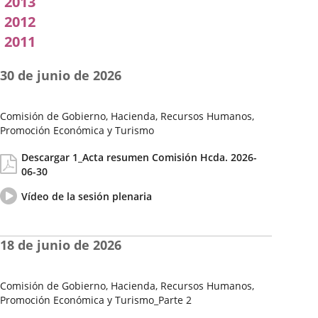
2013
2012
2011
30 de junio de 2026
Comisión de Gobierno, Hacienda, Recursos Humanos,
Promoción Económica y Turismo
Fecha
Actas/Acuerdos
Descargar 1_Acta resumen Comisión Hcda. 2026-
de
06-30
la
Sesión
Vídeo
Enlace
Vídeo de la sesión plenaria
del
a
pleno
una
aplicación
18 de junio de 2026
externa.
Comisión de Gobierno, Hacienda, Recursos Humanos,
Promoción Económica y Turismo_Parte 2
Fecha
Actas/Acuerdos