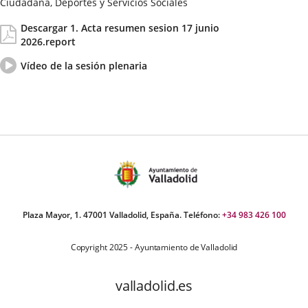
Ciudadana, Deportes y Servicios Sociales
Fecha
Actas/Acuerdos
Descargar 1. Acta resumen sesion 17 junio
de
2026.report
la
Sesión
Vídeo
Enlace
Vídeo de la sesión plenaria
del
a
pleno
una
aplicación
externa.
Plaza Mayor, 1. 47001 Valladolid, España. Teléfono:
+34 983 426 100
Copyright 2025 - Ayuntamiento de Valladolid
valladolid.es