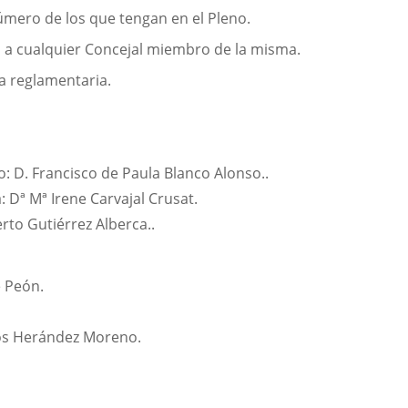
úmero de los que tengan en el Pleno.
n, a cualquier Concejal miembro de la misma.
ma reglamentaria.
D. Francisco de Paula Blanco Alonso..
 Dª Mª Irene Carvajal Crusat.
to Gutiérrez Alberca..
e Peón.
rlos Herández Moreno.