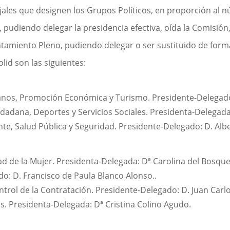
les que designen los Grupos Políticos, en proporción al n
, pudiendo delegar la presidencia efectiva, oída la Comisió
untamiento Pleno, pudiendo delegar o ser sustituido de for
id son las siguientes:
os, Promoción Económica y Turismo. Presidente-Delegado: 
dadana, Deportes y Servicios Sociales. Presidenta-Delegada:
, Salud Pública y Seguridad. Presidente-Delegado: D. Alber
ad de la Mujer. Presidenta-Delegada: Dª Carolina del Bosqu
o: D. Francisco de Paula Blanco Alonso..
ontrol de la Contratación. Presidente-Delegado: D. Juan Ca
. Presidenta-Delegada: Dª Cristina Colino Agudo.