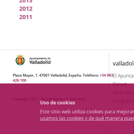
2013
2012
2011
valladol
El Ayunt
Plaza Mayor, 1. 47001 Valladolid, España. Teléfono:
+34 983
426 100
Para ti
Sede Elec
Copyright 2025 - Ayuntamiento de Valladolid
Participa
Uso de cookies
Este sitio web utiliza cookies para mejo
usamos las cookies y de qué manera pue