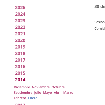
Acuerdos
30 d
2026
adoptados
2024
2023
por
Sesión
2022
Fecha
Categor
Comisi
la
de
2021
la
Comisión
2020
Sesión
2019
2018
2017
2016
2015
2014
Diciembre
Noviembre
Octubre
Septiembre
Julio
Mayo
Abril
Marzo
Febrero
Enero