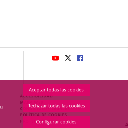
avaHeaderSocial
ENLACE
ENLACE
ENLACE
A
A
A
UNA
UNA
UNA
APLICACIÓN
APLICACIÓN
APLICACIÓN
EXTERNA.
EXTERNA.
EXTERNA.
Aceptar todas las cookies
Menú
ACCESIBILIDAD
Legal
MAPA WEB
Rechazar todas las cookies
o
Footer
CONDICIONES LEGALES
POLÍTICA DE COOKIES
PROTECCIÓN DE DATOS
Configurar cookies