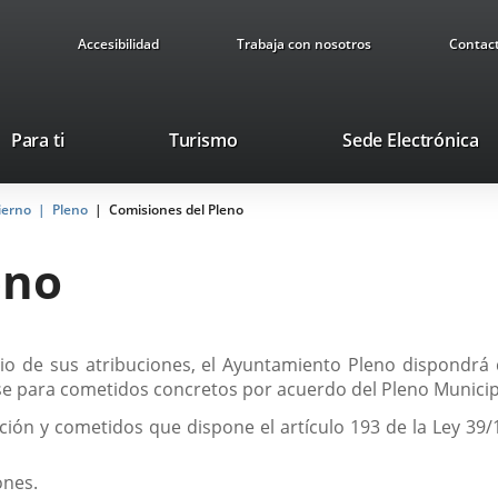
Accesibilidad
Trabaja con nosotros
Contac
Este
En
Para ti
Turismo
Sede Electrónica
enlace
a
se
u
ierno
Pleno
Comisiones del Pleno
abrirá
ap
en
ex
eno
una
ventana
nueva.
cicio de sus atribuciones, el Ayuntamiento Pleno dispondr
irse para cometidos concretos por acuerdo del Pleno Munici
ción y cometidos que dispone el artículo 193 de la Ley 39/
ones.