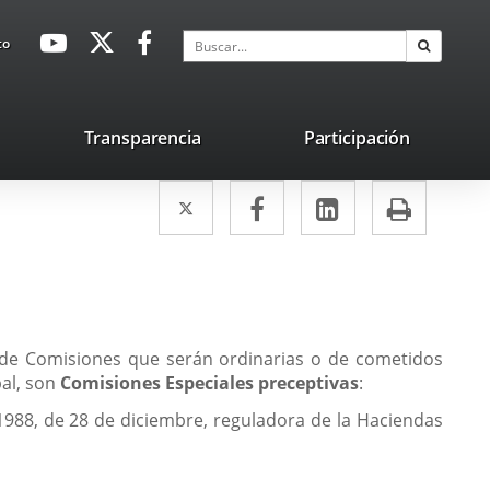
avaHeaderSocial
Enlace
Enlace
Enlace
Buscar
to
Buscar
a
a
a
una
una
una
aplicación
aplicación
aplicación
lace
Transparencia
Participación
externa.
externa.
externa.
na
Twitter
Enlace
Facebook
Enlace
LinkedIn
Enlace
Impri
licación
a
a
a
terna.
una
una
una
aplicación
aplicación
aplicación
externa.
externa.
externa.
á de Comisiones que serán ordinarias o de cometidos
pal, son
Comisiones Especiales preceptivas
:
1988, de 28 de diciembre, reguladora de la Haciendas