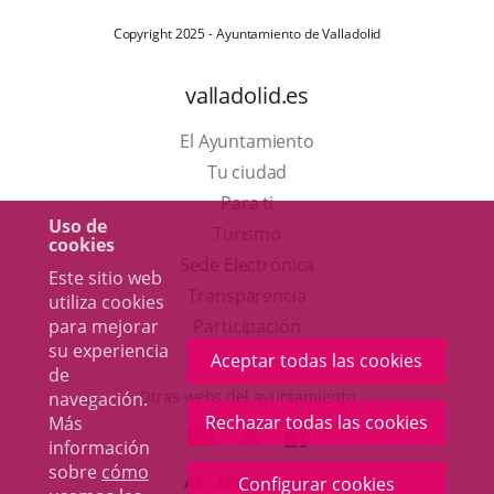
Copyright 2025 - Ayuntamiento de Valladolid
valladolid.es
El Ayuntamiento
Tu ciudad
Para ti
Uso de
Este
Turismo
cookies
enlace
Enlace
Sede Electrónica
Este sitio web
se
a
Transparencia
utiliza cookies
abrirá
una
Participación
para mejorar
su experiencia
en
aplicación
Aceptar todas las cookies
de
una
externa.
Otras webs del ayuntamiento
navegación.
ventana
Rechazar todas las cookies
Más
aderSocial
ENLACE
ENLACE
ENLACE
información
nueva.
A
A
A
sobre
cómo
ACCESIBILIDAD
Configurar cookies
UNA
UNA
UNA