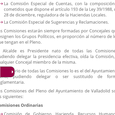
La Comisión Especial de Cuentas, con la composición
cometidos que dispone el artículo 193 de la Ley 39/1988, 
28 de diciembre, reguladora de la Haciendas Locales.
La Comisión Especial de Sugerencias y Reclamaciones.
as Comisiones estarán siempre formadas por Concejales q
esignen los Grupos Políticos, en proporción al número de l
ue tengan en el Pleno.
l Alcalde es Presidente nato de todas las Comisione
udiendo delegar la presidencia efectiva, oída la Comisión,
ualquier Concejal miembro de la misma.
l Secretario de todas las Comisiones lo es el del Ayuntamien
leno, pudiendo delegar o ser sustituido de for
eglamentaria.
as Comisiones del Pleno del Ayuntamiento de Valladolid s
s siguientes:
omisiones Ordinarias
Comisión de Gobierno, Hacienda, Recursos Humano