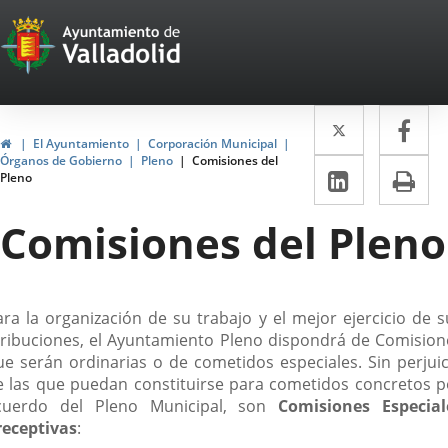
Portal
Saltar al contenido
Web
del
Twitter
Enlace
Fa
Enl
Ayuntamiento
Inicio
El Ayuntamiento
Corporación Municipal
a
a
Órganos de Gobierno
Pleno
Comisiones del
de
LinkedIn
Enlace
Im
Pleno
una
un
a
Valladolid
aplicació
apl
Comisiones del Pleno
una
externa.
ext
aplicaci
externa.
escripción
ara la organización de su trabajo y el mejor ejercicio de s
tribuciones, el Ayuntamiento Pleno dispondrá de Comision
ue serán ordinarias o de cometidos especiales. Sin perjuic
e las que puedan constituirse para cometidos concretos p
cuerdo del Pleno Municipal, son
Comisiones Especial
receptivas
: