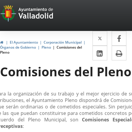
Portal
Saltar al contenido
Web
del
Twitter
Enlace
Fa
Enl
Ayuntamiento
Inicio
El Ayuntamiento
Corporación Municipal
a
a
Órganos de Gobierno
Pleno
Comisiones del
de
LinkedIn
Enlace
Im
Pleno
una
un
a
Valladolid
aplicació
apl
Comisiones del Pleno
una
externa.
ext
aplicaci
externa.
escripción
ara la organización de su trabajo y el mejor ejercicio de s
tribuciones, el Ayuntamiento Pleno dispondrá de Comision
ue serán ordinarias o de cometidos especiales. Sin perjuic
e las que puedan constituirse para cometidos concretos p
cuerdo del Pleno Municipal, son
Comisiones Especial
receptivas
: