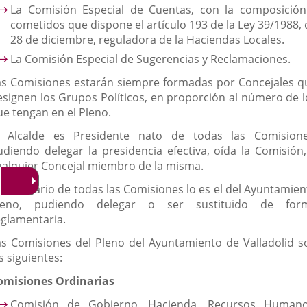
La Comisión Especial de Cuentas, con la composición
cometidos que dispone el artículo 193 de la Ley 39/1988, 
28 de diciembre, reguladora de la Haciendas Locales.
La Comisión Especial de Sugerencias y Reclamaciones.
as Comisiones estarán siempre formadas por Concejales q
esignen los Grupos Políticos, en proporción al número de l
ue tengan en el Pleno.
l Alcalde es Presidente nato de todas las Comisione
udiendo delegar la presidencia efectiva, oída la Comisión,
ualquier Concejal miembro de la misma.
l Secretario de todas las Comisiones lo es el del Ayuntamien
leno, pudiendo delegar o ser sustituido de for
eglamentaria.
as Comisiones del Pleno del Ayuntamiento de Valladolid s
s siguientes:
omisiones Ordinarias
Comisión de Gobierno, Hacienda, Recursos Humano