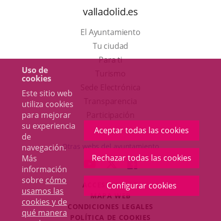
valladolid.es
El Ayuntamiento
Tu ciudad
Para ti
Uso de
Este
Turismo
cookies
enlace
Enlace
Sede Electrónica
Este sitio web
se
a
Transparencia
utiliza cookies
abrirá
una
Participación
para mejorar
su experiencia
en
aplicación
Aceptar todas las cookies
de
una
externa.
Otras webs del ayuntamiento
navegación.
ventana
Rechazar todas las cookies
Más
aderSocial
ENLACE
ENLACE
ENLACE
información
nueva.
A
A
A
sobre
cómo
ACCESIBILIDAD
Configurar cookies
UNA
UNA
UNA
usamos las
MAPA WEB
APLICACIÓN
APLICACIÓN
APLICACIÓN
cookies y de
r
CONDICIONES LEGALES
EXTERNA.
EXTERNA.
EXTERNA.
qué manera
POLÍTICA DE COOKIES