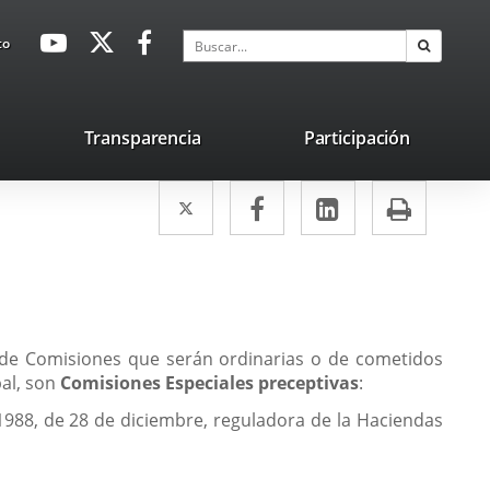
avaHeaderSocial
Enlace
Enlace
Enlace
Buscar
to
Buscar
a
a
a
una
una
una
aplicación
aplicación
aplicación
lace
Transparencia
Participación
externa.
externa.
externa.
na
Twitter
Enlace
Facebook
Enlace
LinkedIn
Enlace
Impri
licación
a
a
a
terna.
una
una
una
aplicación
aplicación
aplicación
externa.
externa.
externa.
á de Comisiones que serán ordinarias o de cometidos
pal, son
Comisiones Especiales preceptivas
:
1988, de 28 de diciembre, reguladora de la Haciendas