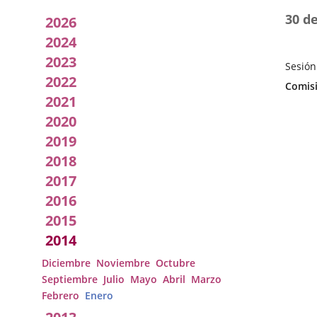
Acuerdos
30 d
2026
adoptados
2024
2023
por
Sesión
2022
Fecha
Categor
Comisi
la
de
2021
la
Comisión
2020
Sesión
2019
2018
2017
2016
2015
2014
Diciembre
Noviembre
Octubre
Septiembre
Julio
Mayo
Abril
Marzo
Febrero
Enero