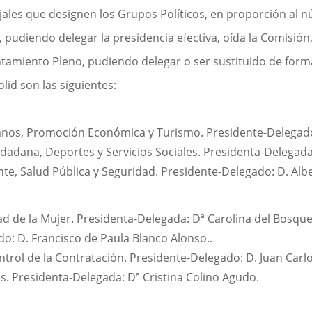
les que designen los Grupos Políticos, en proporción al n
, pudiendo delegar la presidencia efectiva, oída la Comisió
untamiento Pleno, pudiendo delegar o ser sustituido de for
id son las siguientes:
os, Promoción Económica y Turismo. Presidente-Delegado: 
dadana, Deportes y Servicios Sociales. Presidenta-Delegada:
, Salud Pública y Seguridad. Presidente-Delegado: D. Alber
ad de la Mujer. Presidenta-Delegada: Dª Carolina del Bosqu
o: D. Francisco de Paula Blanco Alonso..
ontrol de la Contratación. Presidente-Delegado: D. Juan Ca
. Presidenta-Delegada: Dª Cristina Colino Agudo.