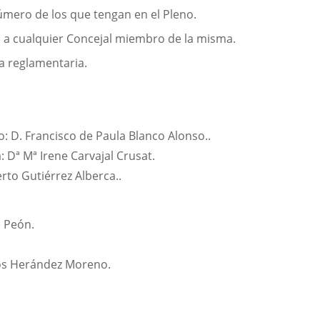
úmero de los que tengan en el Pleno.
n, a cualquier Concejal miembro de la misma.
ma reglamentaria.
D. Francisco de Paula Blanco Alonso..
 Dª Mª Irene Carvajal Crusat.
to Gutiérrez Alberca..
e Peón.
rlos Herández Moreno.