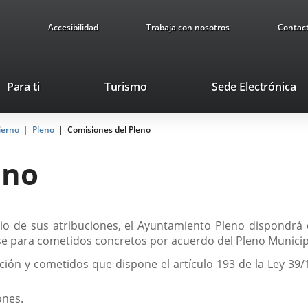
Accesibilidad
Trabaja con nosotros
Contac
Este
En
Para ti
Turismo
Sede Electrónica
enlace
a
se
u
ierno
Pleno
Comisiones del Pleno
abrirá
ap
en
ex
eno
una
ventana
nueva.
cicio de sus atribuciones, el Ayuntamiento Pleno dispondr
irse para cometidos concretos por acuerdo del Pleno Munici
ción y cometidos que dispone el artículo 193 de la Ley 39/
ones.