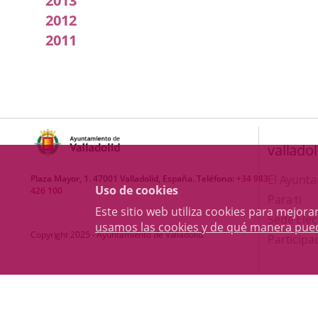
2013
2012
2011
valladol
El Ayunt
Plaza Mayor, 1. 47001 Valladolid, España. Teléfono:
+34 983
Uso de cookies
426 100
Para ti
Este sitio web utiliza cookies para mejo
Sede Elec
usamos las cookies y de qué manera pue
Copyright 2025 - Ayuntamiento de Valladolid
Participa