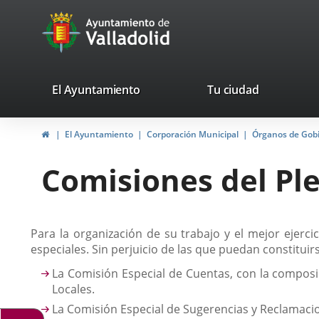
Portal
Saltar al contenido
avaTop
Web
del
Ayuntamiento
valladolid.es
El Ayuntamiento
Tu ciudad
de
Inicio
El Ayuntamiento
Corporación Municipal
Órganos de Gob
Valladolid
Comisiones del Pl
Descripción
Para la organización de su trabajo y el mejor ejer
especiales. Sin perjuicio de las que puedan constitu
La Comisión Especial de Cuentas, con la composi
Locales.
La Comisión Especial de Sugerencias y Reclamaci