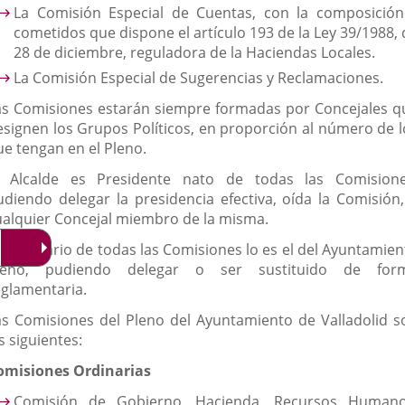
La Comisión Especial de Cuentas, con la composición
cometidos que dispone el artículo 193 de la Ley 39/1988, 
28 de diciembre, reguladora de la Haciendas Locales.
La Comisión Especial de Sugerencias y Reclamaciones.
as Comisiones estarán siempre formadas por Concejales q
esignen los Grupos Políticos, en proporción al número de l
ue tengan en el Pleno.
l Alcalde es Presidente nato de todas las Comisione
udiendo delegar la presidencia efectiva, oída la Comisión,
ualquier Concejal miembro de la misma.
l Secretario de todas las Comisiones lo es el del Ayuntamien
leno, pudiendo delegar o ser sustituido de for
eglamentaria.
as Comisiones del Pleno del Ayuntamiento de Valladolid s
s siguientes:
omisiones Ordinarias
Comisión de Gobierno, Hacienda, Recursos Humano