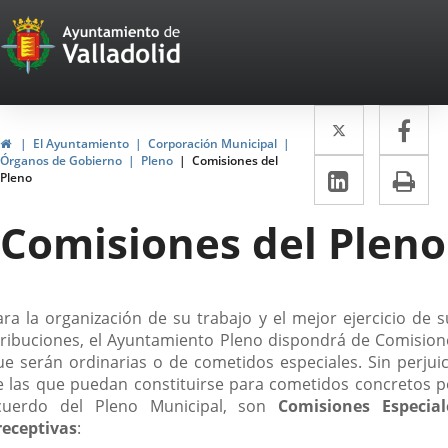
Portal
Saltar al contenido
Web
del
Twitter
Enlace
Fa
Enl
Ayuntamiento
Inicio
El Ayuntamiento
Corporación Municipal
a
a
Órganos de Gobierno
Pleno
Comisiones del
de
LinkedIn
Enlace
Im
Pleno
una
un
a
Valladolid
aplicació
apl
Comisiones del Pleno
una
externa.
ext
aplicaci
externa.
escripción
ara la organización de su trabajo y el mejor ejercicio de s
tribuciones, el Ayuntamiento Pleno dispondrá de Comision
ue serán ordinarias o de cometidos especiales. Sin perjuic
e las que puedan constituirse para cometidos concretos p
cuerdo del Pleno Municipal, son
Comisiones Especial
receptivas
: