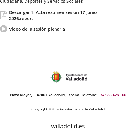
Ciudadana, Deportes y Servicios Sociales
Fecha
Actas/Acuerdos
Descargar 1. Acta resumen sesion 17 junio
de
2026.report
la
Sesión
Vídeo
Enlace
Vídeo de la sesión plenaria
del
a
pleno
una
aplicación
externa.
Plaza Mayor, 1. 47001 Valladolid, España. Teléfono:
+34 983 426 100
Copyright 2025 - Ayuntamiento de Valladolid
valladolid.es