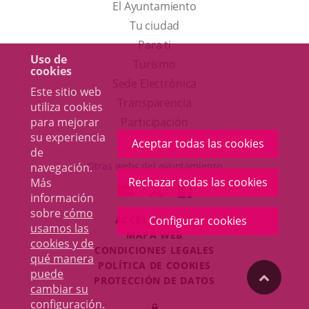
El Ayuntamiento
Tu ciudad
Para ti
Uso de
Este
Turismo
cookies
enlace
Enlace
Sede Electrónica
Este sitio web
se
a
Transparencia
utiliza cookies
abrirá
una
para mejorar
Participación
su experiencia
en
aplicación
Aceptar todas las cookies
de
una
externa.
Otras webs del ayuntamiento
navegación.
ventana
Rechazar todas las cookies
Más
aderSocial
ENLACE
ENLACE
ENLACE
información
nueva.
A
A
A
sobre
cómo
ACCESIBILIDAD
Configurar cookies
UNA
UNA
UNA
usamos las
MAPA WEB
APLICACIÓN
APLICACIÓN
APLICACIÓN
cookies y de
r
CONDICIONES LEGALES
EXTERNA.
EXTERNA.
EXTERNA.
qué manera
POLÍTICA DE COOKIES
puede
"Volver
PROTECCIÓN DE DATOS
cambiar su
Toggl
configuración
.
Iniciar
navig