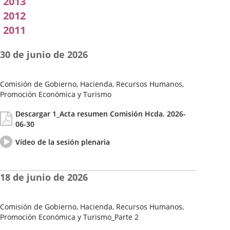
2013
2012
2011
30 de junio de 2026
Comisión de Gobierno, Hacienda, Recursos Humanos,
Promoción Económica y Turismo
Fecha
Actas/Acuerdos
Descargar 1_Acta resumen Comisión Hcda. 2026-
de
06-30
la
Sesión
Vídeo
Enlace
Vídeo de la sesión plenaria
del
a
pleno
una
aplicación
18 de junio de 2026
externa.
Comisión de Gobierno, Hacienda, Recursos Humanos,
Promoción Económica y Turismo_Parte 2
Fecha
Actas/Acuerdos