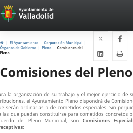
Portal
Saltar al contenido
Web
del
Twitter
Enlace
Fa
Enl
Ayuntamiento
Inicio
El Ayuntamiento
Corporación Municipal
a
a
Órganos de Gobierno
Pleno
Comisiones del
de
LinkedIn
Enlace
Im
Pleno
una
un
a
Valladolid
aplicació
apl
Comisiones del Pleno
una
externa.
ext
aplicaci
externa.
escripción
ara la organización de su trabajo y el mejor ejercicio de s
tribuciones, el Ayuntamiento Pleno dispondrá de Comision
ue serán ordinarias o de cometidos especiales. Sin perjuic
e las que puedan constituirse para cometidos concretos p
cuerdo del Pleno Municipal, son
Comisiones Especial
receptivas
: