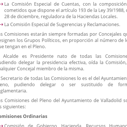
La Comisión Especial de Cuentas, con la composición
cometidos que dispone el artículo 193 de la Ley 39/1988, 
28 de diciembre, reguladora de la Haciendas Locales.
La Comisión Especial de Sugerencias y Reclamaciones.
as Comisiones estarán siempre formadas por Concejales q
esignen los Grupos Políticos, en proporción al número de l
ue tengan en el Pleno.
l Alcalde es Presidente nato de todas las Comisione
udiendo delegar la presidencia efectiva, oída la Comisión,
ualquier Concejal miembro de la misma.
l Secretario de todas las Comisiones lo es el del Ayuntamien
leno, pudiendo delegar o ser sustituido de for
eglamentaria.
as Comisiones del Pleno del Ayuntamiento de Valladolid s
s siguientes:
omisiones Ordinarias
Comisión de Gobierno, Hacienda, Recursos Humano