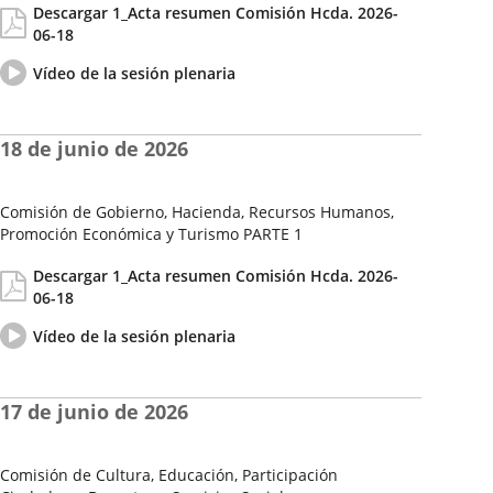
Descargar 1_Acta resumen Comisión Hcda. 2026-
de
06-18
la
Sesión
Vídeo
Enlace
Vídeo de la sesión plenaria
del
a
pleno
una
aplicación
18 de junio de 2026
externa.
Comisión de Gobierno, Hacienda, Recursos Humanos,
Promoción Económica y Turismo PARTE 1
Fecha
Actas/Acuerdos
Descargar 1_Acta resumen Comisión Hcda. 2026-
de
06-18
la
Sesión
Vídeo
Enlace
Vídeo de la sesión plenaria
del
a
pleno
una
aplicación
17 de junio de 2026
externa.
Comisión de Cultura, Educación, Participación