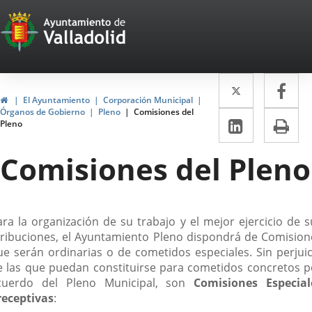
Portal
Saltar al contenido
Web
del
Twitter
Enlace
Fa
Enl
Ayuntamiento
Inicio
El Ayuntamiento
Corporación Municipal
a
a
Órganos de Gobierno
Pleno
Comisiones del
de
LinkedIn
Enlace
Im
Pleno
una
un
a
Valladolid
aplicació
apl
Comisiones del Pleno
una
externa.
ext
aplicaci
externa.
escripción
ara la organización de su trabajo y el mejor ejercicio de s
tribuciones, el Ayuntamiento Pleno dispondrá de Comision
ue serán ordinarias o de cometidos especiales. Sin perjuic
e las que puedan constituirse para cometidos concretos p
cuerdo del Pleno Municipal, son
Comisiones Especial
receptivas
: