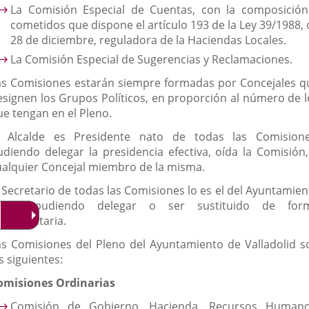
La Comisión Especial de Cuentas, con la composición
cometidos que dispone el artículo 193 de la Ley 39/1988, 
28 de diciembre, reguladora de la Haciendas Locales.
La Comisión Especial de Sugerencias y Reclamaciones.
as Comisiones estarán siempre formadas por Concejales q
esignen los Grupos Políticos, en proporción al número de l
ue tengan en el Pleno.
l Alcalde es Presidente nato de todas las Comisione
udiendo delegar la presidencia efectiva, oída la Comisión,
ualquier Concejal miembro de la misma.
l Secretario de todas las Comisiones lo es el del Ayuntamien
leno, pudiendo delegar o ser sustituido de for
eglamentaria.
as Comisiones del Pleno del Ayuntamiento de Valladolid s
s siguientes:
omisiones Ordinarias
Comisión de Gobierno, Hacienda, Recursos Humano