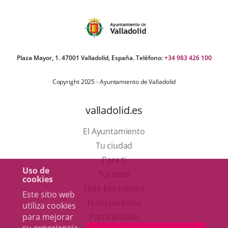
Plaza Mayor, 1. 47001 Valladolid, España. Teléfono:
+34 983 426 100
Copyright 2025 - Ayuntamiento de Valladolid
valladolid.es
El Ayuntamiento
Tu ciudad
Para ti
Uso de
Este
Turismo
cookies
enlace
Enlace
Sede Electrónica
Este sitio web
se
a
Transparencia
utiliza cookies
abrirá
una
para mejorar
Participación