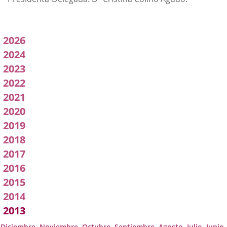
Acuerdos
2026
adoptados
2024
2023
por
2022
a
2021
Comisión
2020
2019
2018
2017
2016
2015
2014
2013
Diciembre
Noviembre
Octubre
Septiembre
Agosto
Julio
Junio