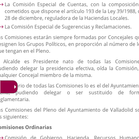
La Comisión Especial de Cuentas, con la composición
cometidos que dispone el artículo 193 de la Ley 39/1988, 
28 de diciembre, reguladora de la Haciendas Locales.
La Comisión Especial de Sugerencias y Reclamaciones.
as Comisiones estarán siempre formadas por Concejales q
esignen los Grupos Políticos, en proporción al número de l
ue tengan en el Pleno.
l Alcalde es Presidente nato de todas las Comisione
udiendo delegar la presidencia efectiva, oída la Comisión,
ualquier Concejal miembro de la misma.
l Secretario de todas las Comisiones lo es el del Ayuntamien
leno, pudiendo delegar o ser sustituido de for
eglamentaria.
as Comisiones del Pleno del Ayuntamiento de Valladolid s
s siguientes:
omisiones Ordinarias
Comisión de Gobierno, Hacienda, Recursos Humano