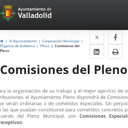
Portal
Saltar al contenido
Web
del
Twitter
Enlace
Fa
Enl
Ayuntamiento
Inicio
El Ayuntamiento
Corporación Municipal
a
a
Órganos de Gobierno
Pleno
Comisiones del
de
LinkedIn
Enlace
Im
Pleno
una
un
a
Valladolid
aplicació
apl
Comisiones del Pleno
una
externa.
ext
aplicaci
externa.
escripción
ara la organización de su trabajo y el mejor ejercicio de s
tribuciones, el Ayuntamiento Pleno dispondrá de Comision
ue serán ordinarias o de cometidos especiales. Sin perjuic
e las que puedan constituirse para cometidos concretos p
cuerdo del Pleno Municipal, son
Comisiones Especial
receptivas
: