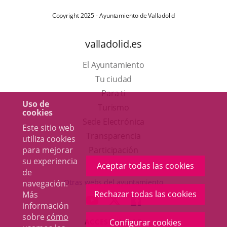
Copyright 2025 - Ayuntamiento de Valladolid
valladolid.es
El Ayuntamiento
Tu ciudad
Para ti
Uso de
Este
Turismo
cookies
enlace
Enlace
Sede Electrónica
Este sitio web
se
a
Transparencia
utiliza cookies
abrirá
una
Participación
para mejorar
su experiencia
en
aplicación
Aceptar todas las cookies
de
una
externa.
Otras webs del ayuntamiento
navegación.
ventana
Rechazar todas las cookies
Más
aderSocial
ENLACE
ENLACE
ENLACE
información
nueva.
A
A
A
sobre
cómo
ACCESIBILIDAD
Configurar cookies
UNA
UNA
UNA