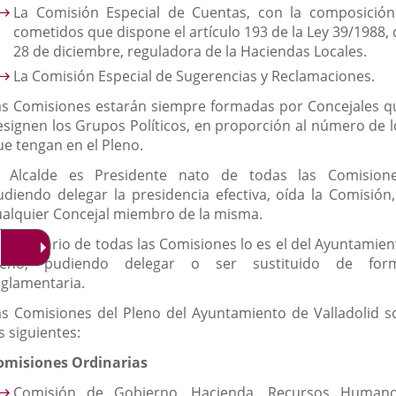
La Comisión Especial de Cuentas, con la composición
cometidos que dispone el artículo 193 de la Ley 39/1988, 
28 de diciembre, reguladora de la Haciendas Locales.
La Comisión Especial de Sugerencias y Reclamaciones.
as Comisiones estarán siempre formadas por Concejales q
esignen los Grupos Políticos, en proporción al número de l
ue tengan en el Pleno.
l Alcalde es Presidente nato de todas las Comisione
udiendo delegar la presidencia efectiva, oída la Comisión,
ualquier Concejal miembro de la misma.
l Secretario de todas las Comisiones lo es el del Ayuntamien
leno, pudiendo delegar o ser sustituido de for
eglamentaria.
as Comisiones del Pleno del Ayuntamiento de Valladolid s
s siguientes:
omisiones Ordinarias
Comisión de Gobierno, Hacienda, Recursos Humano