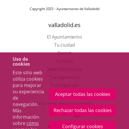
Copyright 2025 - Ayuntamiento de Valladolid
valladolid.es
El Ayuntamiento
Tu ciudad
Para ti
Uso de
Este
Turismo
cookies
enlace
Enlace
Sede Electrónica
Este sitio web
se
a
Transparencia
utiliza cookies
abrirá
una
Participación
para mejorar
su experiencia
en
aplicación
Aceptar todas las cookies
de
una
externa.
Otras webs del ayuntamiento
navegación.
ventana
Rechazar todas las cookies
Más
aderSocial
ENLACE
ENLACE
ENLACE
información
nueva.
A
A
A
sobre
cómo
ACCESIBILIDAD
Configurar cookies
UNA
UNA
UNA