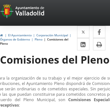
Portal
Saltar al contenido
Web
del
Twitter
Enlace
Fa
Enl
Ayuntamiento
Inicio
El Ayuntamiento
Corporación Municipal
a
a
Órganos de Gobierno
Pleno
Comisiones del
de
LinkedIn
Enlace
Im
Pleno
una
un
a
Valladolid
aplicació
apl
Comisiones del Pleno
una
externa.
ext
aplicaci
externa.
escripción
ara la organización de su trabajo y el mejor ejercicio de s
tribuciones, el Ayuntamiento Pleno dispondrá de Comision
ue serán ordinarias o de cometidos especiales. Sin perjuic
e las que puedan constituirse para cometidos concretos p
cuerdo del Pleno Municipal, son
Comisiones Especial
receptivas
: