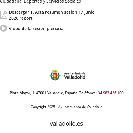
Ciudadana, Deportes y Servicios Sociales
Fecha
Actas/Acuerdos
Descargar 1. Acta resumen sesion 17 junio
de
2026.report
la
Sesión
Vídeo
Enlace
Vídeo de la sesión plenaria
del
a
pleno
una
aplicación
externa.
Plaza Mayor, 1. 47001 Valladolid, España. Teléfono:
+34 983 426 100
Copyright 2025 - Ayuntamiento de Valladolid
valladolid.es