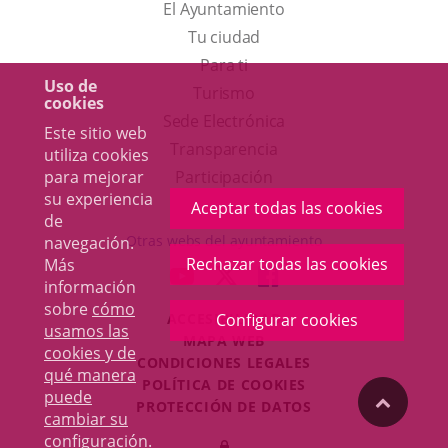
El Ayuntamiento
Tu ciudad
Para ti
Uso de
Este
Turismo
cookies
enlace
Enlace
Sede Electrónica
Este sitio web
se
a
Transparencia
utiliza cookies
abrirá
una
para mejorar
Participación
su experiencia
en
aplicación
Aceptar todas las cookies
de
una
externa.
Otras webs del ayuntamiento
navegación.
ventana
Rechazar todas las cookies
Más
aderSocial
ENLACE
ENLACE
ENLACE
información
nueva.
A
A
A
sobre
cómo
ACCESIBILIDAD
Configurar cookies
UNA
UNA
UNA
usamos las
MAPA WEB
APLICACIÓN
APLICACIÓN
APLICACIÓN
cookies y de
r
CONDICIONES LEGALES
EXTERNA.
EXTERNA.
EXTERNA.
qué manera
POLÍTICA DE COOKIES
puede
"Volver
PROTECCIÓN DE DATOS
cambiar su
Toggl
configuración
.
Iniciar
navig