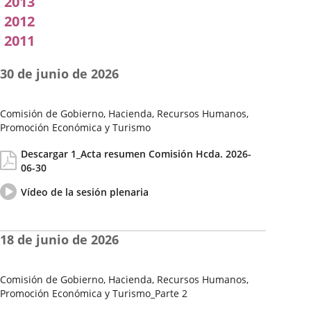
2013
2012
2011
30 de junio de 2026
Comisión de Gobierno, Hacienda, Recursos Humanos,
Promoción Económica y Turismo
Fecha
Actas/Acuerdos
Descargar 1_Acta resumen Comisión Hcda. 2026-
de
06-30
la
Sesión
Vídeo
Enlace
Vídeo de la sesión plenaria
del
a
pleno
una
aplicación
18 de junio de 2026
externa.
Comisión de Gobierno, Hacienda, Recursos Humanos,
Promoción Económica y Turismo_Parte 2
Fecha
Actas/Acuerdos