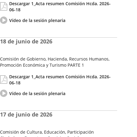
Descargar 1_Acta resumen Comisión Hcda. 2026-
de
06-18
la
Sesión
Vídeo
Enlace
Vídeo de la sesión plenaria
del
a
pleno
una
aplicación
18 de junio de 2026
externa.
Comisión de Gobierno, Hacienda, Recursos Humanos,
Promoción Económica y Turismo PARTE 1
Fecha
Actas/Acuerdos
Descargar 1_Acta resumen Comisión Hcda. 2026-
de
06-18
la
Sesión
Vídeo
Enlace
Vídeo de la sesión plenaria
del
a
pleno
una
aplicación
17 de junio de 2026
externa.
Comisión de Cultura, Educación, Participación