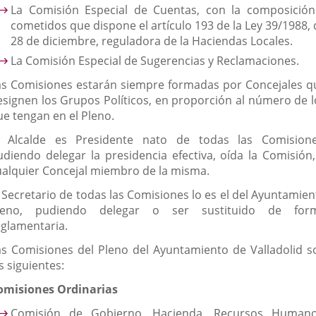
La Comisión Especial de Cuentas, con la composición
cometidos que dispone el artículo 193 de la Ley 39/1988, 
28 de diciembre, reguladora de la Haciendas Locales.
La Comisión Especial de Sugerencias y Reclamaciones.
as Comisiones estarán siempre formadas por Concejales q
esignen los Grupos Políticos, en proporción al número de l
ue tengan en el Pleno.
l Alcalde es Presidente nato de todas las Comisione
udiendo delegar la presidencia efectiva, oída la Comisión,
ualquier Concejal miembro de la misma.
l Secretario de todas las Comisiones lo es el del Ayuntamien
leno, pudiendo delegar o ser sustituido de for
eglamentaria.
as Comisiones del Pleno del Ayuntamiento de Valladolid s
s siguientes:
omisiones Ordinarias
Comisión de Gobierno, Hacienda, Recursos Humano