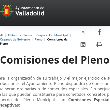
Portal
Saltar al contenido
Web
del
Twitter
Enlace
Fa
Enl
Ayuntamiento
Inicio
El Ayuntamiento
Corporación Municipal
a
a
Órganos de Gobierno
Pleno
Comisiones del
de
LinkedIn
Enlace
Im
Pleno
una
un
a
Valladolid
aplicació
apl
Comisiones del Pleno
una
externa.
ext
aplicaci
externa.
escripción
ara la organización de su trabajo y el mejor ejercicio de s
tribuciones, el Ayuntamiento Pleno dispondrá de Comision
ue serán ordinarias o de cometidos especiales. Sin perjuic
e las que puedan constituirse para cometidos concretos p
cuerdo del Pleno Municipal, son
Comisiones Especial
receptivas
: