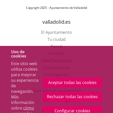
Copyright 2025 - Ayuntamiento de Valladolid
valladolid.es
El Ayuntamiento
Tu ciudad
Para ti
Uso de
Este
Turismo
cookies
enlace
Enlace
Sede Electrónica
Este sitio web
se
a
Transparencia
utiliza cookies
abrirá
una
Participación
para mejorar
su experiencia
en
aplicación
Aceptar todas las cookies
de
una
externa.
Otras webs del ayuntamiento
navegación.
ventana
Rechazar todas las cookies
Más
aderSocial
ENLACE
ENLACE
ENLACE
información
nueva.
A
A
A
sobre
cómo
ACCESIBILIDAD
Configurar cookies
UNA
UNA
UNA