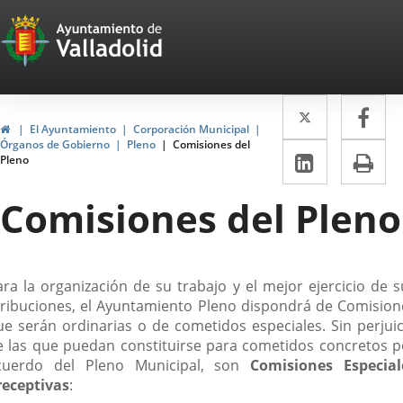
Portal
Saltar al contenido
Web
del
Twitter
Enlace
Fa
Enl
Ayuntamiento
Inicio
El Ayuntamiento
Corporación Municipal
a
a
Órganos de Gobierno
Pleno
Comisiones del
de
LinkedIn
Enlace
Im
Pleno
una
un
a
Valladolid
aplicació
apl
Comisiones del Pleno
una
externa.
ext
aplicaci
externa.
escripción
ara la organización de su trabajo y el mejor ejercicio de s
tribuciones, el Ayuntamiento Pleno dispondrá de Comision
ue serán ordinarias o de cometidos especiales. Sin perjuic
e las que puedan constituirse para cometidos concretos p
cuerdo del Pleno Municipal, son
Comisiones Especial
receptivas
: