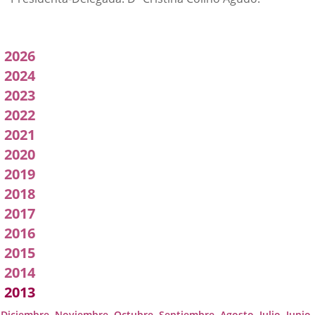
Acuerdos
2026
adoptados
2024
2023
por
2022
a
2021
Comisión
2020
2019
2018
2017
2016
2015
2014
2013
Diciembre
Noviembre
Octubre
Septiembre
Agosto
Julio
Junio