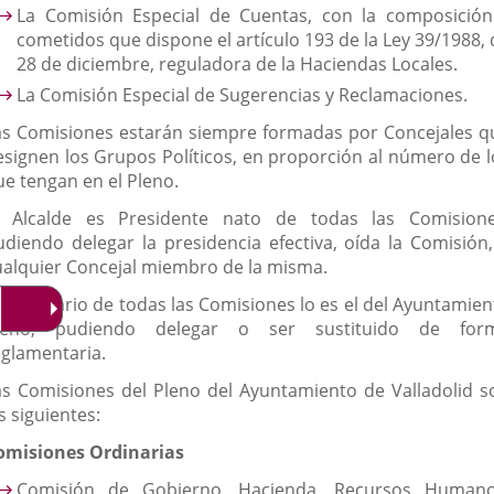
La Comisión Especial de Cuentas, con la composición
cometidos que dispone el artículo 193 de la Ley 39/1988, 
28 de diciembre, reguladora de la Haciendas Locales.
La Comisión Especial de Sugerencias y Reclamaciones.
as Comisiones estarán siempre formadas por Concejales q
esignen los Grupos Políticos, en proporción al número de l
ue tengan en el Pleno.
l Alcalde es Presidente nato de todas las Comisione
udiendo delegar la presidencia efectiva, oída la Comisión,
ualquier Concejal miembro de la misma.
l Secretario de todas las Comisiones lo es el del Ayuntamien
leno, pudiendo delegar o ser sustituido de for
eglamentaria.
as Comisiones del Pleno del Ayuntamiento de Valladolid s
s siguientes:
omisiones Ordinarias
Comisión de Gobierno, Hacienda, Recursos Humano