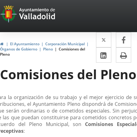
Portal
Saltar al contenido
Web
del
Twitter
Enlace
Fa
Enl
Ayuntamiento
Inicio
El Ayuntamiento
Corporación Municipal
a
a
Órganos de Gobierno
Pleno
Comisiones del
de
LinkedIn
Enlace
Im
Pleno
una
un
a
Valladolid
aplicació
apl
Comisiones del Pleno
una
externa.
ext
aplicaci
externa.
escripción
ara la organización de su trabajo y el mejor ejercicio de s
tribuciones, el Ayuntamiento Pleno dispondrá de Comision
ue serán ordinarias o de cometidos especiales. Sin perjuic
e las que puedan constituirse para cometidos concretos p
cuerdo del Pleno Municipal, son
Comisiones Especial
receptivas
: