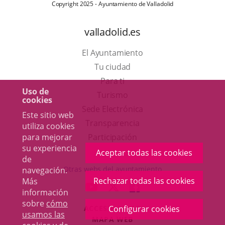
Copyright 2025 - Ayuntamiento de Valladolid
valladolid.es
El Ayuntamiento
Tu ciudad
Para ti
Uso de
Este
Turismo
cookies
enlace
Enlace
Sede Electrónica
Este sitio web
se
a
Transparencia
utiliza cookies
abrirá
una
Participación
para mejorar
su experiencia
en
aplicación
Aceptar todas las cookies
de
una
externa.
Otras webs del ayuntamiento
navegación.
ventana
Rechazar todas las cookies
Más
aderSocial
ENLACE
ENLACE
ENLACE
información
nueva.
A
A
A
sobre
cómo
ACCESIBILIDAD
Configurar cookies
UNA
UNA
UNA
usamos las
MAPA WEB
APLICACIÓN
APLICACIÓN
APLICACIÓN