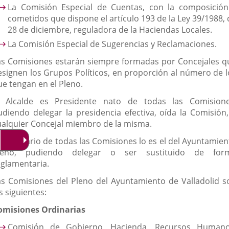
La Comisión Especial de Cuentas, con la composición
cometidos que dispone el artículo 193 de la Ley 39/1988, 
28 de diciembre, reguladora de la Haciendas Locales.
La Comisión Especial de Sugerencias y Reclamaciones.
as Comisiones estarán siempre formadas por Concejales q
esignen los Grupos Políticos, en proporción al número de l
ue tengan en el Pleno.
l Alcalde es Presidente nato de todas las Comisione
udiendo delegar la presidencia efectiva, oída la Comisión,
ualquier Concejal miembro de la misma.
l Secretario de todas las Comisiones lo es el del Ayuntamien
leno, pudiendo delegar o ser sustituido de for
eglamentaria.
as Comisiones del Pleno del Ayuntamiento de Valladolid s
s siguientes:
omisiones Ordinarias
Comisión de Gobierno, Hacienda, Recursos Humano