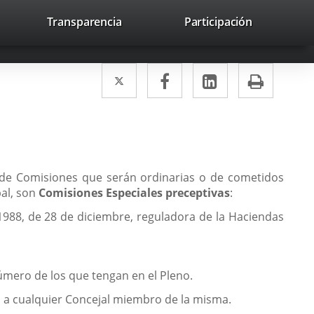
lace
Transparencia
Participación
avaHeaderSocial
Enlace
Enlace
Enlace
Buscar
to
Buscar
a
a
a
a
una
una
una
icación
Twitter
Enlace
Facebook
Enlace
LinkedIn
Enlace
Impri
aplicación
aplicación
aplicación
erna.
a
a
a
externa.
externa.
externa.
una
una
una
aplicación
aplicación
aplicación
externa.
externa.
externa.
á de Comisiones que serán ordinarias o de cometidos
pal, son
Comisiones Especiales preceptivas
:
1988, de 28 de diciembre, reguladora de la Haciendas
úmero de los que tengan en el Pleno.
n, a cualquier Concejal miembro de la misma.