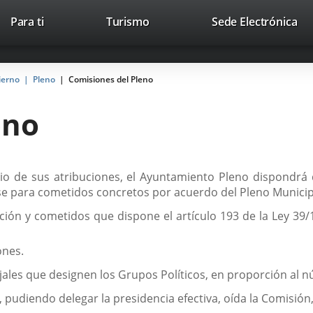
Este
En
Para ti
Turismo
Sede Electrónica
Accesibilidad
Trabaja con nosotros
Contac
enlace
a
se
un
abrirá
apl
ierno
Pleno
Comisiones del Pleno
en
ext
una
eno
ventana
nueva.
cicio de sus atribuciones, el Ayuntamiento Pleno dispondr
irse para cometidos concretos por acuerdo del Pleno Munici
ción y cometidos que dispone el artículo 193 de la Ley 39/
ones.
les que designen los Grupos Políticos, en proporción al n
, pudiendo delegar la presidencia efectiva, oída la Comisió