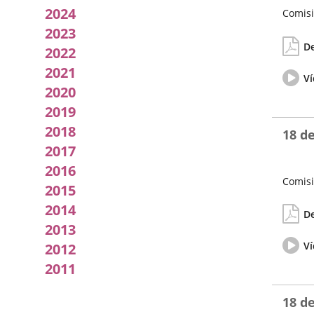
por
2024
Comisi
2023
Fecha
Actas/A
la
de
De
2022
la
Comisión
Sesión
2021
Vídeo
Ví
del
2020
pleno
2019
2018
18 de
2017
2016
Comisi
2015
Fecha
Actas/A
2014
de
De
la
2013
Sesión
Vídeo
Ví
2012
del
pleno
2011
18 de