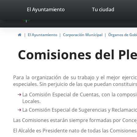
Portal
Saltar al contenido
valladolid.es
El Ayuntamiento
Tu ciudad
avaTop
Web
del
Inicio
El Ayuntamiento
Corporación Municipal
Órganos de Gob
Ayuntamiento
Comisiones del Pl
de
Valladolid
Descripción
Para la organización de su trabajo y el mejor ejer
especiales. Sin perjuicio de las que puedan constitu
La Comisión Especial de Cuentas, con la composi
Locales.
La Comisión Especial de Sugerencias y Reclamaci
Las Comisiones estarán siempre formadas por Conceja
El Alcalde es Presidente nato de todas las Comisiones