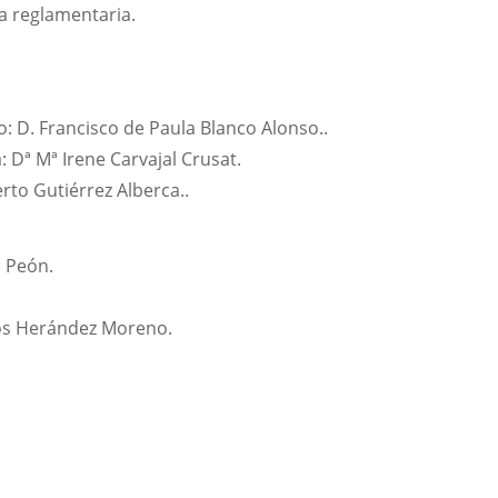
ma reglamentaria.
D. Francisco de Paula Blanco Alonso..
 Dª Mª Irene Carvajal Crusat.
to Gutiérrez Alberca..
e Peón.
rlos Herández Moreno.