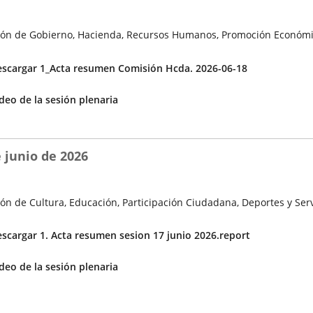
ón de Gobierno, Hacienda, Recursos Humanos, Promoción Económi
cuerdos
scargar 1_Acta resumen Comisión Hcda. 2026-06-18
Enlace
deo de la sesión plenaria
a
una
aplicación
 junio de 2026
externa.
ón de Cultura, Educación, Participación Ciudadana, Deportes y Serv
cuerdos
scargar 1. Acta resumen sesion 17 junio 2026.report
Enlace
deo de la sesión plenaria
a
una
aplicación