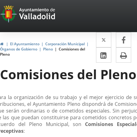
Portal
Saltar al contenido
Web
del
Twitter
Enlace
Fa
Enl
Ayuntamiento
Inicio
El Ayuntamiento
Corporación Municipal
a
a
Órganos de Gobierno
Pleno
Comisiones del
de
LinkedIn
Enlace
Im
Pleno
una
un
a
Valladolid
aplicació
apl
Comisiones del Pleno
una
externa.
ext
aplicaci
externa.
escripción
ara la organización de su trabajo y el mejor ejercicio de s
tribuciones, el Ayuntamiento Pleno dispondrá de Comision
ue serán ordinarias o de cometidos especiales. Sin perjuic
e las que puedan constituirse para cometidos concretos p
cuerdo del Pleno Municipal, son
Comisiones Especial
receptivas
: