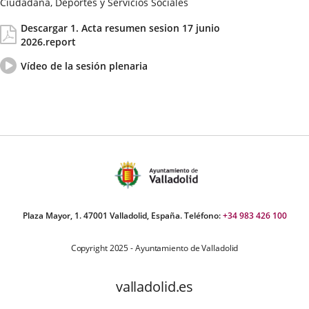
Ciudadana, Deportes y Servicios Sociales
Fecha
Actas/Acuerdos
Descargar 1. Acta resumen sesion 17 junio
de
2026.report
la
Sesión
Vídeo
Enlace
Vídeo de la sesión plenaria
del
a
pleno
una
aplicación
externa.
Plaza Mayor, 1. 47001 Valladolid, España. Teléfono:
+34 983 426 100
Copyright 2025 - Ayuntamiento de Valladolid
valladolid.es