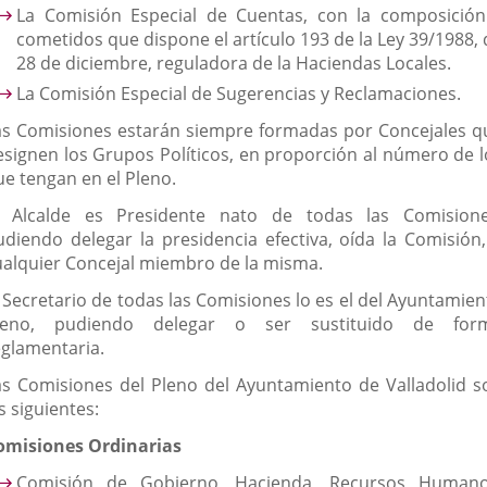
La Comisión Especial de Cuentas, con la composición
cometidos que dispone el artículo 193 de la Ley 39/1988, 
28 de diciembre, reguladora de la Haciendas Locales.
La Comisión Especial de Sugerencias y Reclamaciones.
as Comisiones estarán siempre formadas por Concejales q
esignen los Grupos Políticos, en proporción al número de l
ue tengan en el Pleno.
l Alcalde es Presidente nato de todas las Comisione
udiendo delegar la presidencia efectiva, oída la Comisión,
ualquier Concejal miembro de la misma.
l Secretario de todas las Comisiones lo es el del Ayuntamien
leno, pudiendo delegar o ser sustituido de for
eglamentaria.
as Comisiones del Pleno del Ayuntamiento de Valladolid s
s siguientes:
omisiones Ordinarias
Comisión de Gobierno, Hacienda, Recursos Humano