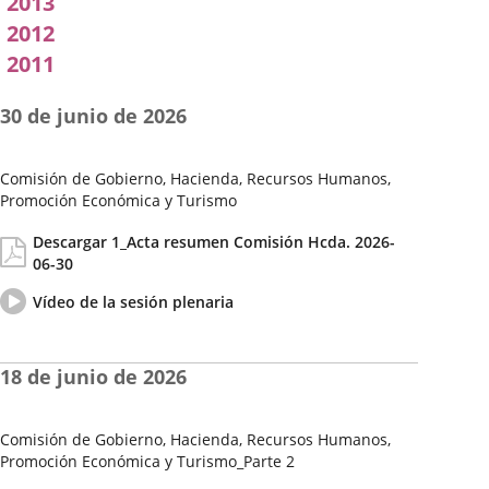
2013
2012
2011
30 de junio de 2026
Comisión de Gobierno, Hacienda, Recursos Humanos,
Promoción Económica y Turismo
Fecha
Actas/Acuerdos
Descargar 1_Acta resumen Comisión Hcda. 2026-
de
06-30
la
Sesión
Vídeo
Enlace
Vídeo de la sesión plenaria
del
a
pleno
una
aplicación
18 de junio de 2026
externa.
Comisión de Gobierno, Hacienda, Recursos Humanos,
Promoción Económica y Turismo_Parte 2
Fecha
Actas/Acuerdos