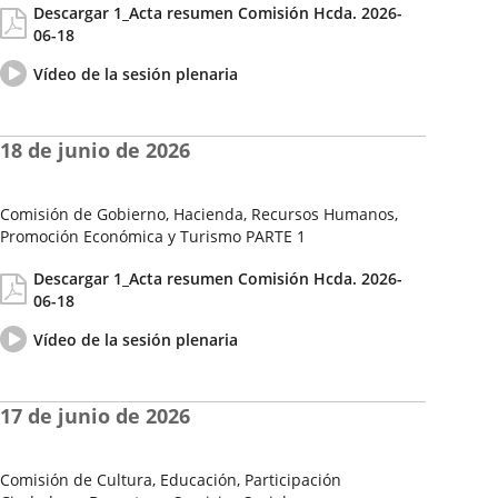
Descargar 1_Acta resumen Comisión Hcda. 2026-
de
06-18
la
Sesión
Vídeo
Enlace
Vídeo de la sesión plenaria
del
a
pleno
una
aplicación
18 de junio de 2026
externa.
Comisión de Gobierno, Hacienda, Recursos Humanos,
Promoción Económica y Turismo PARTE 1
Fecha
Actas/Acuerdos
Descargar 1_Acta resumen Comisión Hcda. 2026-
de
06-18
la
Sesión
Vídeo
Enlace
Vídeo de la sesión plenaria
del
a
pleno
una
aplicación
17 de junio de 2026
externa.
Comisión de Cultura, Educación, Participación