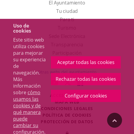
El Ayuntamiento
Tu ciudad
Para ti
Uso de
Este
Turismo
cookies
enlace
Enlace
Sede Electrónica
Este sitio web
se
a
Transparencia
utiliza cookies
abrirá
una
para mejorar
Participación
su experiencia
en
aplicación
Aceptar todas las cookies
de
una
externa.
Otras webs del ayuntamiento
navegación.
ventana
Rechazar todas las cookies
Más
aderSocial
ENLACE
ENLACE
ENLACE
información
nueva.
A
A
A
sobre
cómo
ACCESIBILIDAD
Configurar cookies
UNA
UNA
UNA
usamos las
MAPA WEB
APLICACIÓN
APLICACIÓN
APLICACIÓN
cookies y de
r
CONDICIONES LEGALES
EXTERNA.
EXTERNA.
EXTERNA.
qué manera
POLÍTICA DE COOKIES
puede
"Volver
PROTECCIÓN DE DATOS
cambiar su
Toggl
configuración
.
Iniciar
navig