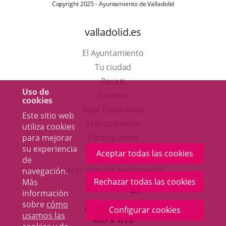
Copyright 2025 - Ayuntamiento de Valladolid
valladolid.es
El Ayuntamiento
Tu ciudad
Para ti
Uso de
Este
Turismo
cookies
enlace
Enlace
Sede Electrónica
Este sitio web
se
a
Transparencia
utiliza cookies
abrirá
una
Participación
para mejorar
su experiencia
en
aplicación
Aceptar todas las cookies
de
una
externa.
Otras webs del ayuntamiento
navegación.
ventana
Rechazar todas las cookies
Más
aderSocial
ENLACE
ENLACE
ENLACE
información
nueva.
A
A
A
sobre
cómo
ACCESIBILIDAD
Configurar cookies
UNA
UNA
UNA
usamos las
MAPA WEB
APLICACIÓN
APLICACIÓN
APLICACIÓN