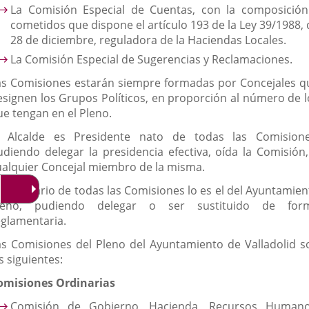
La Comisión Especial de Cuentas, con la composición
cometidos que dispone el artículo 193 de la Ley 39/1988, 
28 de diciembre, reguladora de la Haciendas Locales.
La Comisión Especial de Sugerencias y Reclamaciones.
as Comisiones estarán siempre formadas por Concejales q
esignen los Grupos Políticos, en proporción al número de l
ue tengan en el Pleno.
l Alcalde es Presidente nato de todas las Comisione
udiendo delegar la presidencia efectiva, oída la Comisión,
ualquier Concejal miembro de la misma.
l Secretario de todas las Comisiones lo es el del Ayuntamien
leno, pudiendo delegar o ser sustituido de for
eglamentaria.
as Comisiones del Pleno del Ayuntamiento de Valladolid s
s siguientes:
omisiones Ordinarias
Comisión de Gobierno, Hacienda, Recursos Humano