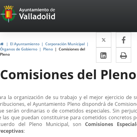
Portal
Saltar al contenido
Web
del
Twitter
Enlace
Fa
Enl
Ayuntamiento
Inicio
El Ayuntamiento
Corporación Municipal
a
a
Órganos de Gobierno
Pleno
Comisiones del
de
LinkedIn
Enlace
Im
Pleno
una
un
a
Valladolid
aplicació
apl
Comisiones del Pleno
una
externa.
ext
aplicaci
externa.
escripción
ara la organización de su trabajo y el mejor ejercicio de s
tribuciones, el Ayuntamiento Pleno dispondrá de Comision
ue serán ordinarias o de cometidos especiales. Sin perjuic
e las que puedan constituirse para cometidos concretos p
cuerdo del Pleno Municipal, son
Comisiones Especial
receptivas
: