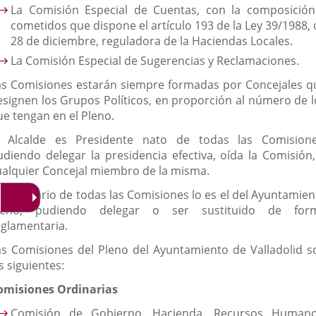
La Comisión Especial de Cuentas, con la composición
cometidos que dispone el artículo 193 de la Ley 39/1988, 
28 de diciembre, reguladora de la Haciendas Locales.
La Comisión Especial de Sugerencias y Reclamaciones.
as Comisiones estarán siempre formadas por Concejales q
esignen los Grupos Políticos, en proporción al número de l
ue tengan en el Pleno.
l Alcalde es Presidente nato de todas las Comisione
udiendo delegar la presidencia efectiva, oída la Comisión,
ualquier Concejal miembro de la misma.
l Secretario de todas las Comisiones lo es el del Ayuntamien
leno, pudiendo delegar o ser sustituido de for
eglamentaria.
as Comisiones del Pleno del Ayuntamiento de Valladolid s
s siguientes:
omisiones Ordinarias
Comisión de Gobierno, Hacienda, Recursos Humano