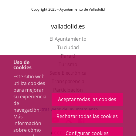
Copyright 2025 - Ayuntamiento de Valladolid
valladolid.es
El Ayuntamiento
Tu ciudad
Para ti
Uso de
Este
Turismo
cookies
enlace
Enlace
Sede Electrónica
Este sitio web
se
a
Transparencia
utiliza cookies
abrirá
una
Participación
para mejorar
su experiencia
en
aplicación
Aceptar todas las cookies
de
una
externa.
Otras webs del ayuntamiento
navegación.
ventana
Rechazar todas las cookies
Más
aderSocial
ENLACE
ENLACE
ENLACE
información
nueva.
A
A
A
sobre
cómo
ACCESIBILIDAD
Configurar cookies
UNA
UNA
UNA