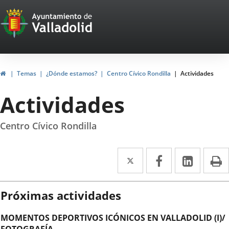
Portal
Saltar al contenido
Web
del
Ayuntamiento
Inicio
Temas
¿Dónde estamos?
Centro Cívico Rondilla
Actividades
de
Actividades
Valladolid
Centro Cívico Rondilla
Twitter
Enlace
Facebook
Enlace
Linke
Enlace
I
a
a
a
una
una
una
Próximas actividades
aplicación
aplicación
aplica
MOMENTOS DEPORTIVOS ICÓNICOS EN VALLADOLID (I)/
externa.
externa.
extern