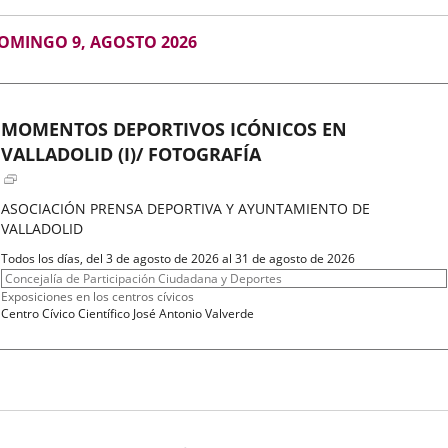
GOSTO
OMINGO 9, AGOSTO 2026
026
MOMENTOS DEPORTIVOS ICÓNICOS EN
VALLADOLID (I)/ FOTOGRAFÍA
ASOCIACIÓN PRENSA DEPORTIVA Y AYUNTAMIENTO DE
VALLADOLID
Fechas
Todos los días, del 3 de agosto de 2026 al 31 de agosto de 2026
del
Organizador
Concejalía de Participación Ciudadana y Deportes
evento
de
Programa
Exposiciones en los centros cívicos
actividad
Espacio
Centro Cívico Científico José Antonio Valverde