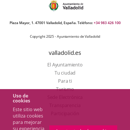
Plaza Mayor, 1. 47001 Valladolid, España. Teléfono:
+34 983 426 100
Copyright 2025 - Ayuntamiento de Valladolid
valladolid.es
El Ayuntamiento
Tu ciudad
Para ti
Este
Turismo
Uso de
enlace
Enlace
Sede Electrónica
cookies
se
a
Transparencia
Este sitio web
abrirá
una
Participación
utiliza cookies
en
aplicación
para mejorar
su experiencia
una
externa.