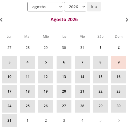
Mes
Año
Ir a
Agosto 2026
Calendario
Lun
Mar
Mié
Jue
Vie
Sáb
Dom
de
Actividades
1
2
27
28
29
30
31
correspondiente
a
agosto
3
4
5
6
7
8
9
2026
10
11
12
13
14
15
16
17
18
19
20
21
22
23
24
25
26
27
28
29
30
5
6
31
1
2
3
4