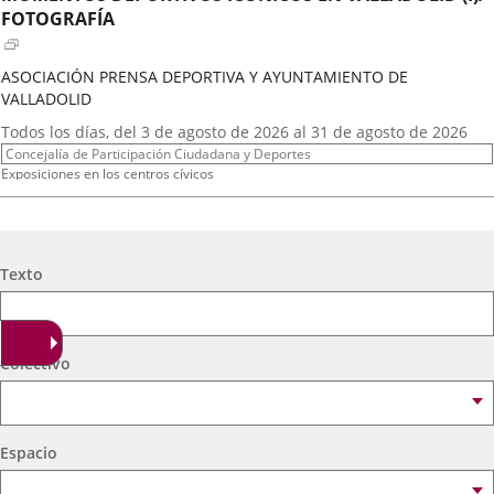
externa.
externa.
extern
FOTOGRAFÍA
ASOCIACIÓN PRENSA DEPORTIVA Y AYUNTAMIENTO DE
VALLADOLID
Fechas
Todos los días, del 3 de agosto de 2026 al 31 de agosto de 2026
del
Organizador
Concejalía de Participación Ciudadana y Deportes
evento
de
Programa
Exposiciones en los centros cívicos
actividad
Espacio
Centro Cívico Científico José Antonio Valverde
A.T. VIRGEN DE LOS AGUADORES
Búsqueda
Texto
Fechas
2026
16
septiembre
19:00 - 20:15
del
Organizador
Concejalía de Participación Ciudadana y Deportes
evento
de
Programa
Muestras de Teatro Vecinal, Cultura Tradicional y Actividades Culturales y de
Colectivo
actividad
Ocio Infantil 2026
Espacio
Centro Cívico Científico José Antonio Valverde
Espacio
A. DE MEXICANOS EN CYL(Ballet Folklorico BFB)