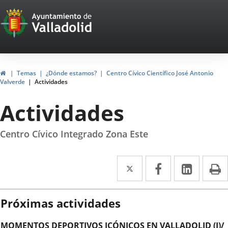
Portal
Saltar al contenido
Web
del
Ayuntamiento
Inicio
Temas
¿Dónde estamos?
Centro Cívico Científico José Antonio
Valverde
Actividades
de
Actividades
Valladolid
Centro Cívico Integrado Zona Este
Twitter
Enlace
Facebook
Enlace
Linke
Enlace
I
a
a
a
una
una
una
Próximas actividades
aplicación
aplicación
aplica
MOMENTOS DEPORTIVOS ICÓNICOS EN VALLADOLID (I)/