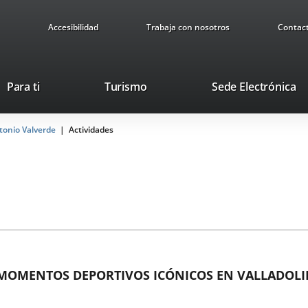
Accesibilidad
Trabaja con nosotros
Contac
Este
En
Para ti
Turismo
Sede Electrónica
enlace
a
se
u
ntonio Valverde
Actividades
abrirá
ap
en
ex
una
ventana
nueva.
MOMENTOS DEPORTIVOS ICÓNICOS EN VALLADOLID 