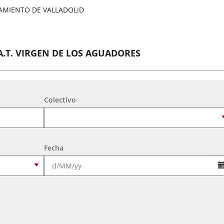
AMIENTO DE VALLADOLID
A.T. VIRGEN DE LOS AGUADORES
tividades Culturales y de Ocio Infantil 2026
Colectivo
A. DE MEXICANOS EN CYL(Ballet Folklorico BFB)
tividades Culturales y de Ocio Infantil 2026
Fecha
CORO FEMENINO LYRA
tividades Culturales y de Ocio Infantil 2026