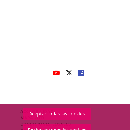
avaHeaderSocial
ENLACE
ENLACE
ENLACE
A
A
A
UNA
UNA
UNA
APLICACIÓN
APLICACIÓN
APLICACIÓN
EXTERNA.
EXTERNA.
EXTERNA.
Menú
ACCESIBILIDAD
Aceptar todas las cookies
Legal
MAPA WEB
Footer
CONDICIONES LEGALES