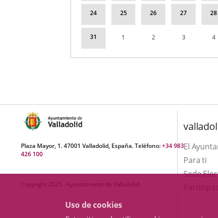
24
25
26
27
28
31
1
2
3
4
valladol
El Ayunt
Plaza Mayor, 1. 47001 Valladolid, España. Teléfono:
+34 983
426 100
Para ti
Sede Elec
Copyright 2025 - Ayuntamiento de Valladolid
Participa
Uso de cookies