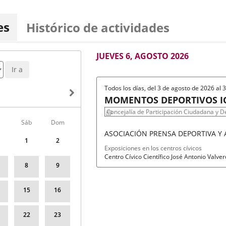
es
Histórico de actividades
AGOSTO
JUEVES 6, AGOSTO 2026
2026
Ir a
Todos los días, del 3 de agosto de 2026 al
MOMENTOS DEPORTIVOS IC
FOTOGRAFÍA
Concejalía de Participación Ciudadana y D
Sáb
Dom
ASOCIACIÓN PRENSA DEPORTIVA Y
1
2
Fechas
Organizador
Programa
Exposiciones en los centros cívicos
del
de
Espacio
Centro Cívico Científico José Antonio Valve
evento
actividad
8
9
15
16
22
23