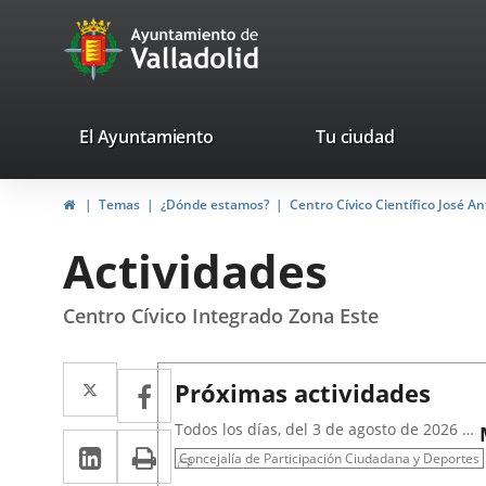
Portal
Saltar al contenido
avaTop
Web
del
Ayuntamiento
valladolid.es
El Ayuntamiento
Tu ciudad
de
Inicio
Temas
¿Dónde estamos?
Centro Cívico Científico José A
Valladolid
Actividades
Centro Cívico Integrado Zona Este
Twitter
Enlace
Facebook
Enlace
Próximas actividades
a
a
Todos los días, del 3 de agosto de 2026 al
LinkedIn
Enlace
Imprimir
una
31 de agosto de 2026
una
Concejalía de Participación Ciudadana y Deportes
a