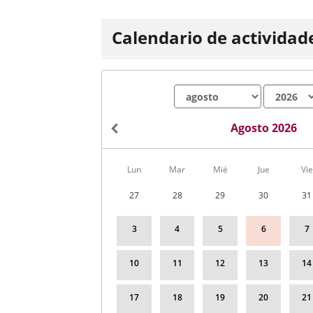
Calendario de actividad
Mes
Año
Agosto 2026
Calendario
Lun
Mar
Mié
Jue
Vie
de
Actividades
27
28
29
30
31
correspondiente
a
agosto
3
4
5
6
7
2026
10
11
12
13
14
17
18
19
20
21