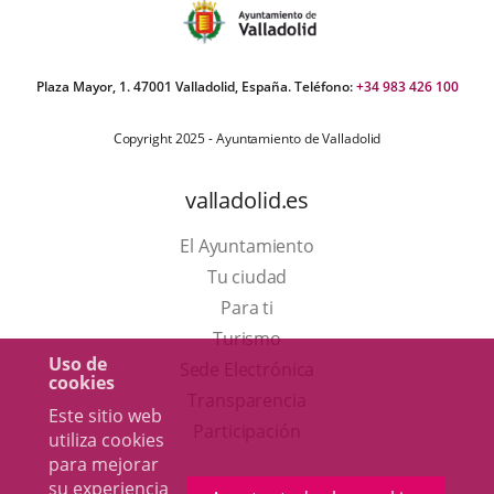
Plaza Mayor, 1. 47001 Valladolid, España. Teléfono:
+34 983 426 100
Copyright 2025 - Ayuntamiento de Valladolid
valladolid.es
El Ayuntamiento
Tu ciudad
Para ti
Este
Turismo
Uso de
enlace
Enlace
Sede Electrónica
cookies
se
a
Transparencia
Este sitio web
abrirá
una
Participación
utiliza cookies
en
aplicación
para mejorar
su experiencia
una
externa.