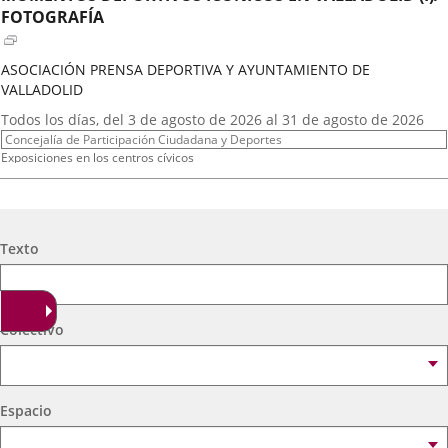
externa.
externa.
extern
FOTOGRAFÍA
ASOCIACIÓN PRENSA DEPORTIVA Y AYUNTAMIENTO DE
VALLADOLID
Fechas
Todos los días, del 3 de agosto de 2026 al 31 de agosto de 2026
del
Organizador
Concejalía de Participación Ciudadana y Deportes
evento
de
Programa
Exposiciones en los centros cívicos
actividad
Espacio
Centro Cívico Científico José Antonio Valverde
A.T. VIRGEN DE LOS AGUADORES
Búsqueda
Texto
Fechas
2026
16
septiembre
19:00 - 20:15
del
Organizador
Concejalía de Participación Ciudadana y Deportes
evento
de
Programa
Muestras de Teatro Vecinal, Cultura Tradicional y Actividades Culturales y de
Colectivo
actividad
Ocio Infantil 2026
Espacio
Centro Cívico Científico José Antonio Valverde
Espacio
A. DE MEXICANOS EN CYL(Ballet Folklorico BFB)