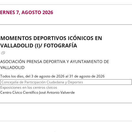
GOSTO
IERNES 7, AGOSTO 2026
026
MOMENTOS DEPORTIVOS ICÓNICOS EN
VALLADOLID (I)/ FOTOGRAFÍA
ASOCIACIÓN PRENSA DEPORTIVA Y AYUNTAMIENTO DE
VALLADOLID
Fechas
Todos los días, del 3 de agosto de 2026 al 31 de agosto de 2026
del
Organizador
Concejalía de Participación Ciudadana y Deportes
evento
de
Programa
Exposiciones en los centros cívicos
actividad
Espacio
Centro Cívico Científico José Antonio Valverde