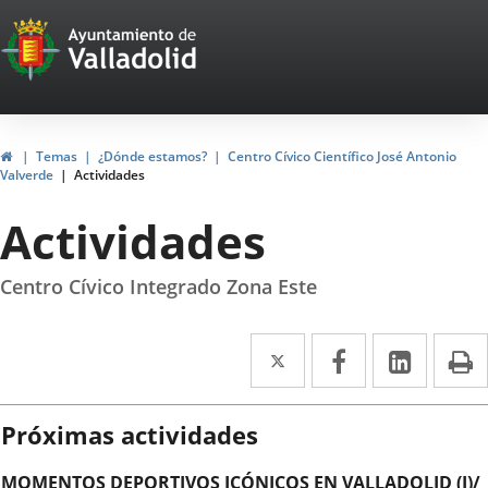
Portal
Saltar al contenido
Web
del
Ayuntamiento
Inicio
Temas
¿Dónde estamos?
Centro Cívico Científico José Antonio
Valverde
Actividades
de
Actividades
Valladolid
Centro Cívico Integrado Zona Este
Twitter
Enlace
Facebook
Enlace
Linke
Enlace
I
a
a
a
una
una
una
Próximas actividades
aplicación
aplicación
aplica
MOMENTOS DEPORTIVOS ICÓNICOS EN VALLADOLID (I)/