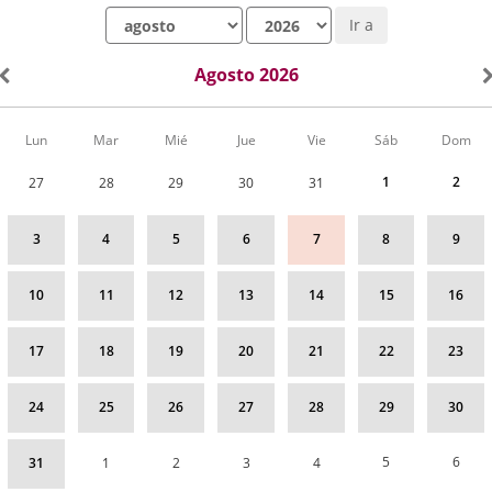
Mes
Año
Ir a
Agosto 2026
Calendario
Lun
Mar
Mié
Jue
Vie
Sáb
Dom
de
Actividades
1
2
27
28
29
30
31
correspondiente
a
agosto
3
4
5
6
7
8
9
2026
10
11
12
13
14
15
16
17
18
19
20
21
22
23
24
25
26
27
28
29
30
5
6
31
1
2
3
4