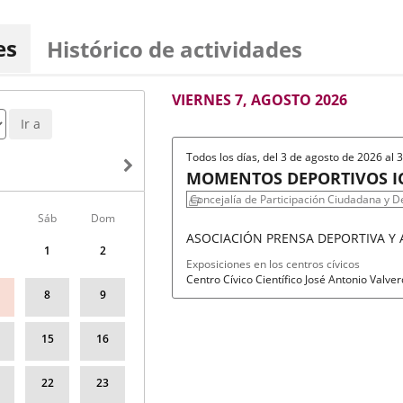
es
Histórico de actividades
AGOSTO
VIERNES 7, AGOSTO 2026
2026
Ir a
Todos los días, del 3 de agosto de 2026 al
MOMENTOS DEPORTIVOS IC
FOTOGRAFÍA
Concejalía de Participación Ciudadana y D
Sáb
Dom
ASOCIACIÓN PRENSA DEPORTIVA Y
1
2
Fechas
Organizador
Programa
Exposiciones en los centros cívicos
del
de
Espacio
Centro Cívico Científico José Antonio Valve
evento
actividad
8
9
15
16
22
23