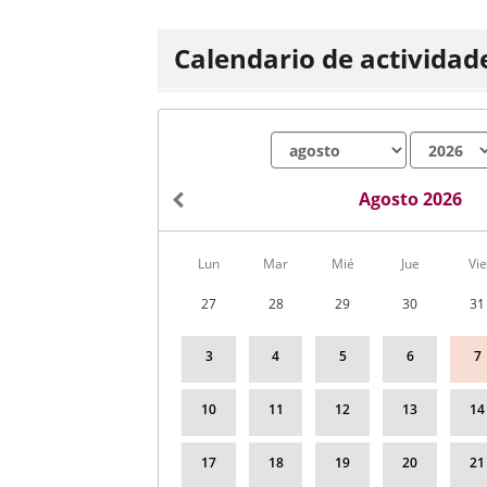
Calendario de actividad
Mes
Año
Agosto 2026
Calendario
Lun
Mar
Mié
Jue
Vie
de
Actividades
27
28
29
30
31
correspondiente
a
agosto
3
4
5
6
7
2026
10
11
12
13
14
17
18
19
20
21