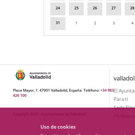
24
25
26
27
28
31
1
2
3
4
valladol
El Ayunt
Plaza Mayor, 1. 47001 Valladolid, España. Teléfono:
+34 983
426 100
Para ti
Sede Elec
Copyright 2025 - Ayuntamiento de Valladolid
Participa
Uso de cookies