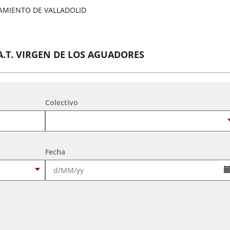
AMIENTO DE VALLADOLID
A.T. VIRGEN DE LOS AGUADORES
tividades Culturales y de Ocio Infantil 2026
Colectivo
A. DE MEXICANOS EN CYL(Ballet Folklorico BFB)
tividades Culturales y de Ocio Infantil 2026
Fecha
CORO FEMENINO LYRA
tividades Culturales y de Ocio Infantil 2026