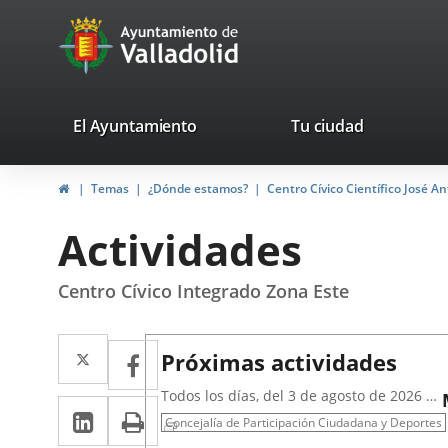
Portal
Saltar al contenido
avaTop
Web
del
Ayuntamiento
valladolid.es
El Ayuntamiento
Tu ciudad
de
Inicio
Temas
¿Dónde estamos?
Centro Cívico Científico José A
Valladolid
Actividades
Centro Cívico Integrado Zona Este
Twitter
Enlace
Facebook
Enlace
Próximas actividades
a
a
Todos los días, del 3 de agosto de 2026 al
LinkedIn
Enlace
Imprimir
una
31 de agosto de 2026
una
Concejalía de Participación Ciudadana y Deportes
a