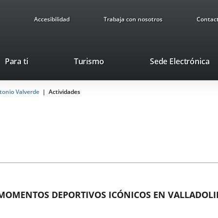
Accesibilidad
Trabaja con nosotros
Contac
Este
En
Para ti
Turismo
Sede Electrónica
enlace
a
se
u
ntonio Valverde
Actividades
abrirá
ap
en
ex
una
ventana
nueva.
MOMENTOS DEPORTIVOS ICÓNICOS EN VALLADOLID 