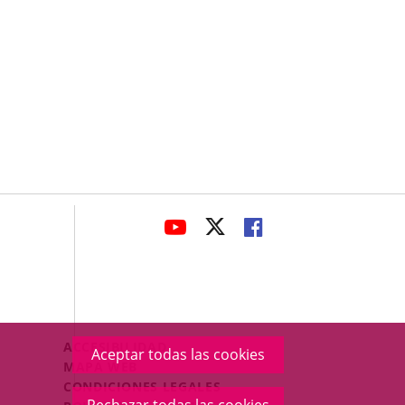
avaHeaderSocial
ENLACE
ENLACE
ENLACE
A
A
A
UNA
UNA
UNA
APLICACIÓN
APLICACIÓN
APLICACIÓN
EXTERNA.
EXTERNA.
EXTERNA.
Menú
ACCESIBILIDAD
Aceptar todas las cookies
Legal
MAPA WEB
Footer
CONDICIONES LEGALES