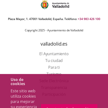
Plaza Mayor, 1. 47001 Valladolid, España. Teléfono:
+34 983 426 100
Copyright 2025 - Ayuntamiento de Valladolid
valladolid.es
El Ayuntamiento
Tu ciudad
Para ti
Este
Turismo
Uso de
enlace
Enlace
Sede Electrónica
cookies
se
a
Transparencia
Este sitio web
abrirá
una
Participación
utiliza cookies
en
aplicación
para mejorar
su experiencia
una
externa.