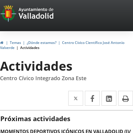
Portal
Saltar al contenido
Web
del
Ayuntamiento
Inicio
Temas
¿Dónde estamos?
Centro Cívico Científico José Antonio
Valverde
Actividades
de
Actividades
Valladolid
Centro Cívico Integrado Zona Este
Twitter
Enlace
Facebook
Enlace
Linke
Enlace
I
a
a
a
una
una
una
Próximas actividades
aplicación
aplicación
aplica
MOMENTOS DEPORTIVOS ICÓNICOS EN VALLADOLID (I)/