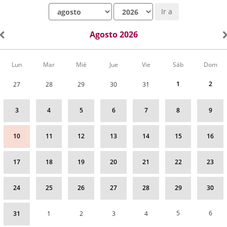
Mes
Año
Ir a
Agosto 2026
Calendario
Lun
Mar
Mié
Jue
Vie
Sáb
Dom
de
Actividades
1
2
27
28
29
30
31
correspondiente
a
agosto
3
4
5
6
7
8
9
2026
10
11
12
13
14
15
16
17
18
19
20
21
22
23
24
25
26
27
28
29
30
5
6
31
1
2
3
4