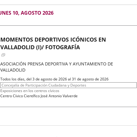
GOSTO
UNES 10, AGOSTO 2026
026
MOMENTOS DEPORTIVOS ICÓNICOS EN
VALLADOLID (I)/ FOTOGRAFÍA
ASOCIACIÓN PRENSA DEPORTIVA Y AYUNTAMIENTO DE
VALLADOLID
Fechas
Todos los días, del 3 de agosto de 2026 al 31 de agosto de 2026
del
Organizador
Concejalía de Participación Ciudadana y Deportes
evento
de
Programa
Exposiciones en los centros cívicos
actividad
Espacio
Centro Cívico Científico José Antonio Valverde