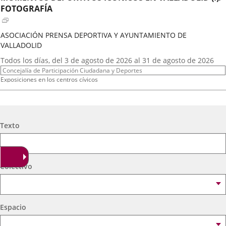
externa.
externa.
extern
FOTOGRAFÍA
ASOCIACIÓN PRENSA DEPORTIVA Y AYUNTAMIENTO DE
VALLADOLID
Fechas
Todos los días, del 3 de agosto de 2026 al 31 de agosto de 2026
del
Organizador
Concejalía de Participación Ciudadana y Deportes
evento
de
Programa
Exposiciones en los centros cívicos
actividad
Espacio
Centro Cívico Científico José Antonio Valverde
A.T. VIRGEN DE LOS AGUADORES
Búsqueda
Texto
Fechas
2026
16
septiembre
19:00 - 20:15
del
Organizador
Concejalía de Participación Ciudadana y Deportes
evento
de
Programa
Muestras de Teatro Vecinal, Cultura Tradicional y Actividades Culturales y de
Colectivo
actividad
Ocio Infantil 2026
Espacio
Centro Cívico Científico José Antonio Valverde
Espacio
A. DE MEXICANOS EN CYL(Ballet Folklorico BFB)