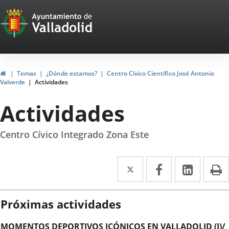
Portal
Saltar al contenido
Web
del
Ayuntamiento
Inicio
Temas
¿Dónde estamos?
Centro Cívico Científico José Antonio
Valverde
Actividades
de
Actividades
Valladolid
Centro Cívico Integrado Zona Este
Twitter
Enlace
Facebook
Enlace
Linke
Enlace
I
a
a
a
una
una
una
Próximas actividades
aplicación
aplicación
aplica
MOMENTOS DEPORTIVOS ICÓNICOS EN VALLADOLID (I)/