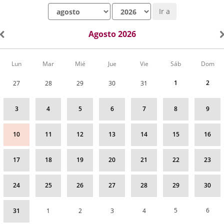
Mes
Año
Ir a
Agosto 2026
Calendario
Lun
Mar
Mié
Jue
Vie
Sáb
Dom
de
Actividades
1
2
27
28
29
30
31
correspondiente
a
agosto
3
4
5
6
7
8
9
2026
10
11
12
13
14
15
16
17
18
19
20
21
22
23
24
25
26
27
28
29
30
5
6
31
1
2
3
4