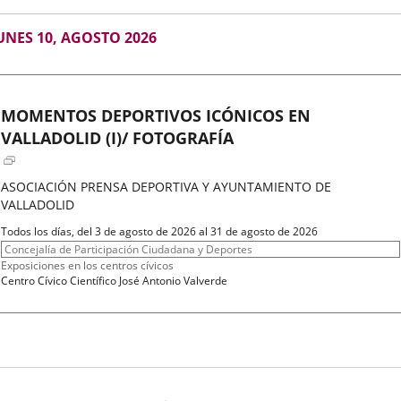
GOSTO
UNES 10, AGOSTO 2026
026
MOMENTOS DEPORTIVOS ICÓNICOS EN
VALLADOLID (I)/ FOTOGRAFÍA
ASOCIACIÓN PRENSA DEPORTIVA Y AYUNTAMIENTO DE
VALLADOLID
Fechas
Todos los días, del 3 de agosto de 2026 al 31 de agosto de 2026
del
Organizador
Concejalía de Participación Ciudadana y Deportes
evento
de
Programa
Exposiciones en los centros cívicos
actividad
Espacio
Centro Cívico Científico José Antonio Valverde