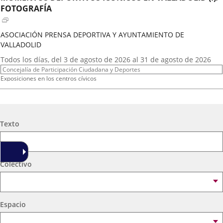
externa.
externa.
extern
FOTOGRAFÍA
ASOCIACIÓN PRENSA DEPORTIVA Y AYUNTAMIENTO DE
VALLADOLID
Fechas
Todos los días, del 3 de agosto de 2026 al 31 de agosto de 2026
del
Organizador
Concejalía de Participación Ciudadana y Deportes
evento
de
Programa
Exposiciones en los centros cívicos
actividad
Espacio
Centro Cívico Científico José Antonio Valverde
A.T. VIRGEN DE LOS AGUADORES
Búsqueda
Texto
Fechas
2026
16
septiembre
19:00 - 20:15
del
Organizador
Concejalía de Participación Ciudadana y Deportes
evento
de
Programa
Muestras de Teatro Vecinal, Cultura Tradicional y Actividades Culturales y de
Colectivo
actividad
Ocio Infantil 2026
Espacio
Centro Cívico Científico José Antonio Valverde
Espacio
A. DE MEXICANOS EN CYL(Ballet Folklorico BFB)