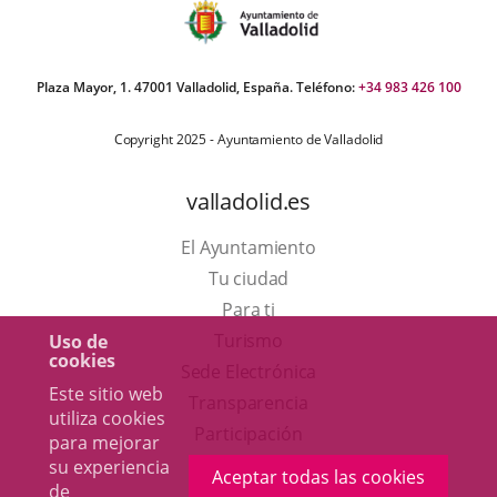
Plaza Mayor, 1. 47001 Valladolid, España. Teléfono:
+34 983 426 100
Copyright 2025 - Ayuntamiento de Valladolid
valladolid.es
El Ayuntamiento
Tu ciudad
Para ti
Este
Turismo
Uso de
cookies
enlace
Enlace
Sede Electrónica
Este sitio web
se
a
Transparencia
utiliza cookies
abrirá
una
Participación
para mejorar
en
aplicación
su experiencia
Aceptar todas las cookies
de
una
externa.