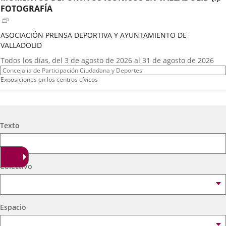
externa.
externa.
extern
FOTOGRAFÍA
ASOCIACIÓN PRENSA DEPORTIVA Y AYUNTAMIENTO DE
VALLADOLID
Fechas
Todos los días, del 3 de agosto de 2026 al 31 de agosto de 2026
del
Organizador
Concejalía de Participación Ciudadana y Deportes
evento
de
Programa
Exposiciones en los centros cívicos
actividad
Espacio
Centro Cívico Científico José Antonio Valverde
A.T. VIRGEN DE LOS AGUADORES
Búsqueda
Texto
Fechas
2026
16
septiembre
19:00 - 20:15
del
Organizador
Concejalía de Participación Ciudadana y Deportes
evento
de
Programa
Muestras de Teatro Vecinal, Cultura Tradicional y Actividades Culturales y de
Colectivo
actividad
Ocio Infantil 2026
Espacio
Centro Cívico Científico José Antonio Valverde
Espacio
A. DE MEXICANOS EN CYL(Ballet Folklorico BFB)