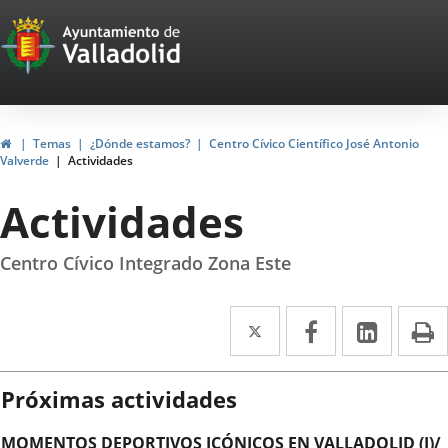
Portal
Saltar al contenido
Web
del
Ayuntamiento
Inicio
Temas
¿Dónde estamos?
Centro Cívico Científico José Antonio
Valverde
Actividades
de
Actividades
Valladolid
Centro Cívico Integrado Zona Este
Twitter
Enlace
Facebook
Enlace
Linke
Enlace
I
a
a
a
una
una
una
Próximas actividades
aplicación
aplicación
aplica
MOMENTOS DEPORTIVOS ICÓNICOS EN VALLADOLID (I)/