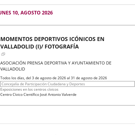
GOSTO
UNES 10, AGOSTO 2026
026
MOMENTOS DEPORTIVOS ICÓNICOS EN
VALLADOLID (I)/ FOTOGRAFÍA
ASOCIACIÓN PRENSA DEPORTIVA Y AYUNTAMIENTO DE
VALLADOLID
Fechas
Todos los días, del 3 de agosto de 2026 al 31 de agosto de 2026
del
Organizador
Concejalía de Participación Ciudadana y Deportes
evento
de
Programa
Exposiciones en los centros cívicos
actividad
Espacio
Centro Cívico Científico José Antonio Valverde