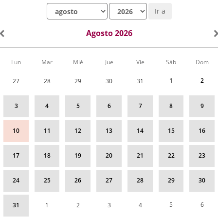
Mes
Año
Ir a
Agosto 2026
Calendario
Lun
Mar
Mié
Jue
Vie
Sáb
Dom
de
Actividades
1
2
27
28
29
30
31
correspondiente
a
agosto
3
4
5
6
7
8
9
2026
10
11
12
13
14
15
16
17
18
19
20
21
22
23
24
25
26
27
28
29
30
5
6
31
1
2
3
4