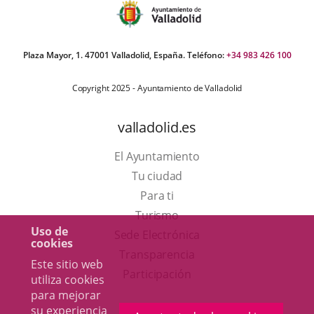
Plaza Mayor, 1. 47001 Valladolid, España. Teléfono:
+34 983 426 100
Copyright 2025 - Ayuntamiento de Valladolid
valladolid.es
El Ayuntamiento
Tu ciudad
Para ti
Este
Turismo
Uso de
enlace
Enlace
Sede Electrónica
cookies
se
a
Transparencia
Este sitio web
abrirá
una
Participación
utiliza cookies
en
aplicación
para mejorar
su experiencia
una
externa.