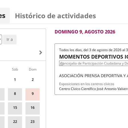
es
Histórico de actividades
AGOSTO
DOMINGO 9, AGOSTO 2026
2026
Ir a
Todos los días, del 3 de agosto de 2026 al
MOMENTOS DEPORTIVOS IC
FOTOGRAFÍA
Concejalía de Participación Ciudadana y D
Sáb
Dom
ASOCIACIÓN PRENSA DEPORTIVA Y
1
2
Fechas
Organizador
Programa
Exposiciones en los centros cívicos
del
de
Espacio
Centro Cívico Científico José Antonio Valve
evento
actividad
8
9
15
16
22
23