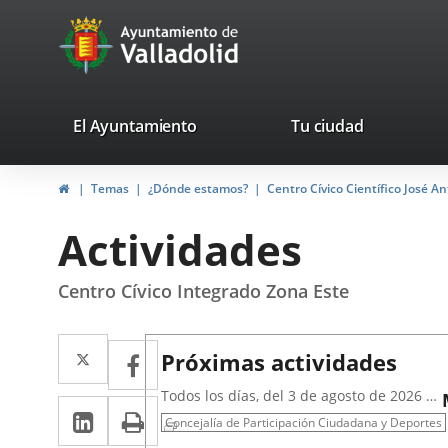
Portal
Saltar al contenido
avaTop
Web
del
Ayuntamiento
valladolid.es
El Ayuntamiento
Tu ciudad
de
Inicio
Temas
¿Dónde estamos?
Centro Cívico Científico José A
Valladolid
Actividades
Centro Cívico Integrado Zona Este
Twitter
Enlace
Facebook
Enlace
Próximas actividades
a
a
Todos los días, del 3 de agosto de 2026 al
LinkedIn
Enlace
Imprimir
una
31 de agosto de 2026
una
Concejalía de Participación Ciudadana y Deportes
a