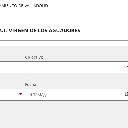
AMIENTO DE VALLADOLID
A.T. VIRGEN DE LOS AGUADORES
tividades Culturales y de Ocio Infantil 2026
Colectivo
A. DE MEXICANOS EN CYL(Ballet Folklorico BFB)
tividades Culturales y de Ocio Infantil 2026
Fecha
CORO FEMENINO LYRA
tividades Culturales y de Ocio Infantil 2026