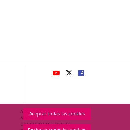
avaHeaderSocial
ENLACE
ENLACE
ENLACE
A
A
A
UNA
UNA
UNA
APLICACIÓN
APLICACIÓN
APLICACIÓN
EXTERNA.
EXTERNA.
EXTERNA.
Menú
ACCESIBILIDAD
Aceptar todas las cookies
Legal
MAPA WEB
Footer
CONDICIONES LEGALES