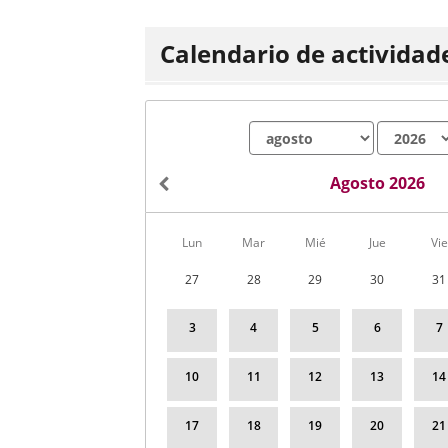
Calendario de actividad
Mes
Año
Agosto 2026
Calendario
Lun
Mar
Mié
Jue
Vie
de
Actividades
27
28
29
30
31
correspondiente
a
agosto
3
4
5
6
7
2026
10
11
12
13
14
17
18
19
20
21