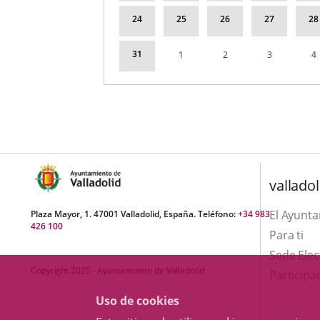
24
25
26
27
28
31
1
2
3
4
valladol
El Ayunt
Plaza Mayor, 1. 47001 Valladolid, España. Teléfono:
+34 983
426 100
Para ti
Sede Elec
Copyright 2025 - Ayuntamiento de Valladolid
Participa
Uso de cookies