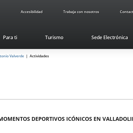
Accesibilidad
Trabaja con nosotros
Contac
Este
En
Para ti
Turismo
Sede Electrónica
enlace
a
se
u
ntonio Valverde
Actividades
abrirá
ap
en
ex
una
ventana
nueva.
MOMENTOS DEPORTIVOS ICÓNICOS EN VALLADOLID 