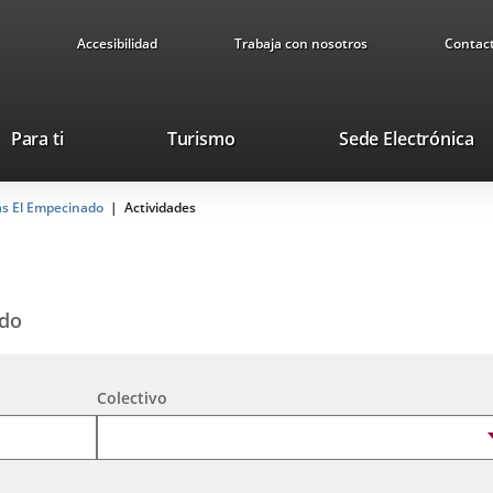
Accesibilidad
Trabaja con nosotros
Contac
Este
En
Para ti
Turismo
Sede Electrónica
enlace
a
se
u
as El Empecinado
Actividades
abrirá
ap
en
ex
una
ventana
nueva.
ado
Colectivo