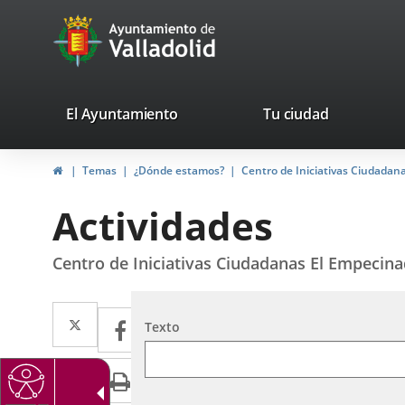
Portal
Saltar al contenido
avaTop
Web
del
Ayuntamiento
valladolid.es
El Ayuntamiento
Tu ciudad
de
Inicio
Temas
¿Dónde estamos?
Centro de Iniciativas Ciudadan
Valladolid
Actividades
Centro de Iniciativas Ciudadanas El Empecin
Twitter
Enlace
Facebook
Enlace
Búsqueda
Texto
a
a
LinkedIn
Enlace
Imprimir
una
una
a