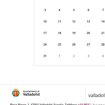
correspondiente
a
agosto
3
4
5
6
7
2026
10
11
12
13
14
17
18
19
20
21
24
25
26
27
28
31
1
2
3
4
valladol
El Ayunt
Plaza Mayor, 1. 47001 Valladolid, España. Teléfono:
+34 983