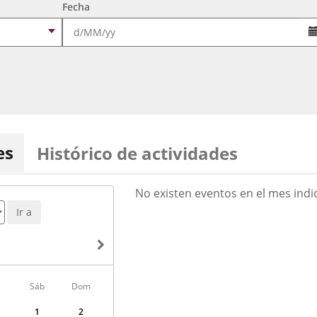
Fecha
es
Histórico de actividades
AGOSTO
No existen eventos en el mes indi
2026
Ir a
Sáb
Dom
1
2