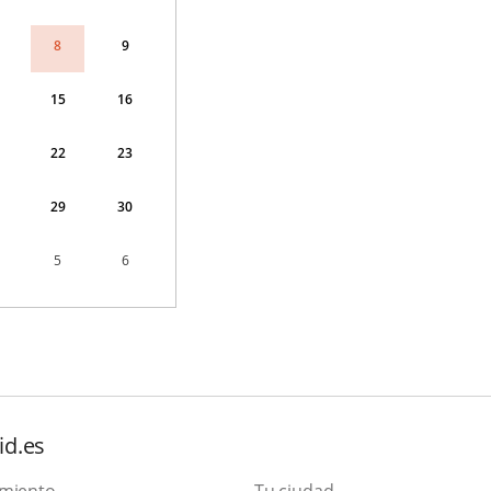
9
8
15
16
22
23
29
30
5
6
id.es
amiento
Tu ciudad