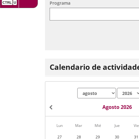
aplicación
aplicación
Programa
una
externa.
externa.
aplicación
externa.
Calendario de actividad
Mes
Año
Agosto 2026
Calendario
Lun
Mar
Mié
Jue
Vie
de
Actividades
27
28
29
30
31