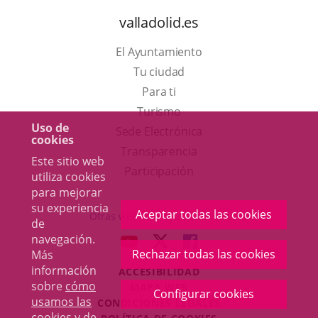
valladolid.es
El Ayuntamiento
Tu ciudad
Para ti
Este
Turismo
Uso de
enlace
Enlace
Sede Electrónica
cookies
se
a
Transparencia
Este sitio web
abrirá
una
Participación
utiliza cookies
en
aplicación
para mejorar
su experiencia
una
externa.
Aceptar todas las cookies
Otras webs del ayuntamiento
de
ventana
navegación.
aderSocial
ENLACE
ENLACE
ENLACE
nueva.
Rechazar todas las cookies
Más
A
A
A
información
ACCESIBILIDAD
UNA
UNA
UNA
sobre
cómo
MAPA WEB
APLICACIÓN
APLICACIÓN
APLICACIÓN
Configurar cookies
usamos las
r
CONDICIONES LEGALES
EXTERNA.
EXTERNA.
EXTERNA.
cookies y de