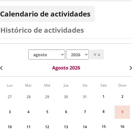
Calendario de actividades
Histórico de actividades
Mes
Año
Ir a
Agosto 2026
Calendario
Lun
Mar
Mié
Jue
Vie
Sáb
Dom
de
Actividades
1
2
27
28
29
30
31
correspondiente
a
agosto
8
9
3
4
5
6
7
2026
15
16
10
11
12
13
14