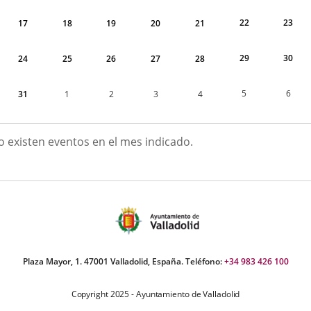
22
23
17
18
19
20
21
29
30
24
25
26
27
28
5
6
31
1
2
3
4
GOSTO
o existen eventos en el mes indicado.
026
Plaza Mayor, 1. 47001 Valladolid, España. Teléfono:
+34 983 426 100
Copyright 2025 - Ayuntamiento de Valladolid