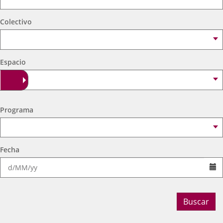
externa.
externa.
extern
Colectivo
Espacio
Programa
Fecha
Se
Buscar