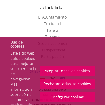
valladolid.es
El Ayuntamiento
Tu ciudad
Para ti
Este
Turismo
Uso de
enlace
Enlace
Sede Electrónica
cookies
se
a
Transparencia
Este sitio web
abrirá
una
Participación
utiliza cookies
en
aplicación
para mejorar
su experiencia
una
externa.
Aceptar todas las cookies
Otras webs del ayuntamiento
de
ventana
navegación.
aderSocial
ENLACE
ENLACE
ENLACE
nueva.
Rechazar todas las cookies
Más
A
A
A
información
ACCESIBILIDAD
UNA
UNA
UNA
sobre
cómo
MAPA WEB
APLICACIÓN
APLICACIÓN
APLICACIÓN
Configurar cookies
usamos las
r
CONDICIONES LEGALES
EXTERNA.
EXTERNA.
EXTERNA.
cookies y de