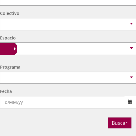
externa.
externa.
extern
Colectivo
Espacio
Programa
Fecha
Se
Buscar