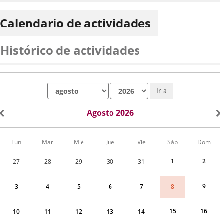
Calendario de actividades
Histórico de actividades
Mes
Año
Ir a
Agosto 2026
Calendario
Lun
Mar
Mié
Jue
Vie
Sáb
Dom
de
Actividades
1
2
27
28
29
30
31
correspondiente
a
agosto
9
8
3
4
5
6
7
2026
15
16
10
11
12
13
14