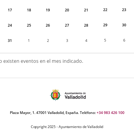
22
23
17
18
19
20
21
29
30
24
25
26
27
28
5
6
31
1
2
3
4
GOSTO
o existen eventos en el mes indicado.
026
Plaza Mayor, 1. 47001 Valladolid, España. Teléfono:
+34 983 426 100
Copyright 2025 - Ayuntamiento de Valladolid