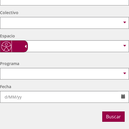
externa.
externa.
extern
Colectivo
Espacio
Programa
Fecha
Se
Buscar