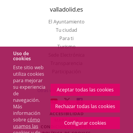
valladolid.es
El Ayuntamiento
Tu ciudad
Para ti
Este
Turismo
Uso de
enlace
Enlace
Sede Electrónica
cookies
se
a
Transparencia
Este sitio web
abrirá
una
Participación
utiliza cookies
en
aplicación
para mejorar
su experiencia
una
externa.
Aceptar todas las cookies
Otras webs del ayuntamiento
de
ventana
navegación.
aderSocial
ENLACE
ENLACE
ENLACE
nueva.
Rechazar todas las cookies
Más
A
A
A
información
ACCESIBILIDAD
UNA
UNA
UNA
sobre
cómo
MAPA WEB
APLICACIÓN
APLICACIÓN
APLICACIÓN
Configurar cookies
usamos las
r
CONDICIONES LEGALES
EXTERNA.
EXTERNA.
EXTERNA.
cookies y de