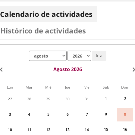
Calendario de actividades
Histórico de actividades
Mes
Año
Ir a
Agosto 2026
Calendario
Lun
Mar
Mié
Jue
Vie
Sáb
Dom
de
Actividades
1
2
27
28
29
30
31
correspondiente
a
agosto
8
9
3
4
5
6
7
2026
15
16
10
11
12
13
14