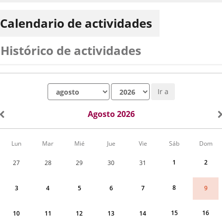
Calendario de actividades
Histórico de actividades
Mes
Año
Ir a
Agosto 2026
Calendario
Lun
Mar
Mié
Jue
Vie
Sáb
Dom
de
Actividades
1
2
27
28
29
30
31
correspondiente
a
agosto
8
9
3
4
5
6
7
2026
15
16
10
11
12
13
14