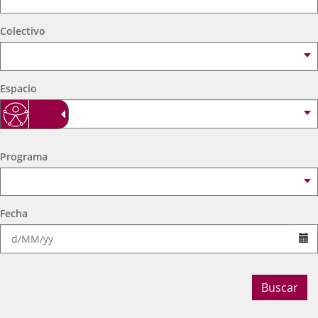
externa.
externa.
extern
Colectivo
Espacio
Programa
Fecha
Se
Buscar