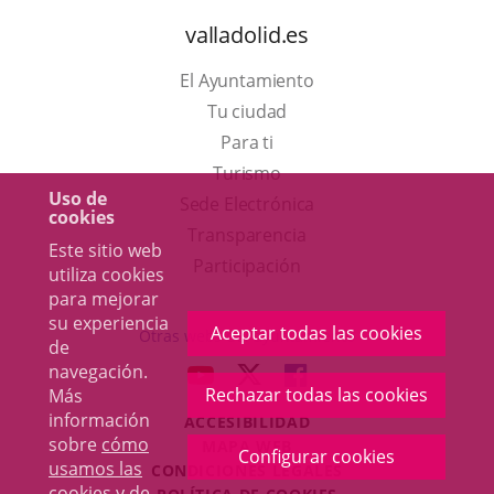
valladolid.es
El Ayuntamiento
Tu ciudad
Para ti
Este
Turismo
Uso de
enlace
Enlace
Sede Electrónica
cookies
se
a
Transparencia
Este sitio web
abrirá
una
Participación
utiliza cookies
en
aplicación
para mejorar
su experiencia
una
externa.
Aceptar todas las cookies
Otras webs del ayuntamiento
de
ventana
navegación.
aderSocial
ENLACE
ENLACE
ENLACE
nueva.
Rechazar todas las cookies
Más
A
A
A
información
ACCESIBILIDAD
UNA
UNA
UNA
sobre
cómo
MAPA WEB
APLICACIÓN
APLICACIÓN
APLICACIÓN
Configurar cookies
usamos las
r
CONDICIONES LEGALES
EXTERNA.
EXTERNA.
EXTERNA.
cookies y de