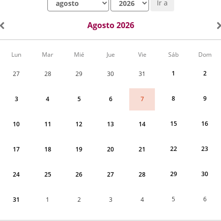
Ir a
Agosto 2026
Calendario
Lun
Mar
Mié
Jue
Vie
Sáb
Dom
de
Actividades
1
2
27
28
29
30
31
correspondiente
a
agosto
8
9
7
3
4
5
6
2026
15
16
10
11
12
13
14
22
23
17
18
19
20
21
29
30
24
25
26
27
28
5
6
31
1
2
3
4