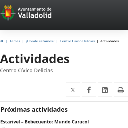
Portal
Saltar al contenido
Web
del
Ayuntamiento
Inicio
Temas
¿Dónde estamos?
Centro Cívico Delicias
Actividades
de
Actividades
Valladolid
Centro Cívico Delicias
Twitter
Enlace
Facebook
Enlace
Linke
Enlace
I
a
a
a
una
una
una
Próximas actividades
aplicación
aplicación
aplica
Estarivel – Bebecuento: Mundo Caracol
externa.
externa.
extern