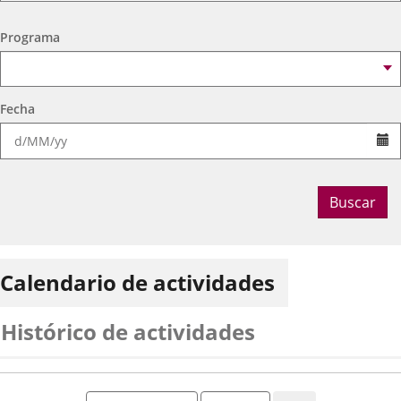
Ocio Infantil 2026
Espacio
Centro Cívico Delicias
Programa
Fecha
Se
Buscar
Calendario de actividades
Histórico de actividades
Mes
Año