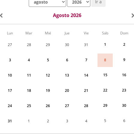
Ir a
Agosto 2026
Calendario
Lun
Mar
Mié
Jue
Vie
Sáb
Dom
de
Actividades
1
2
27
28
29
30
31
correspondiente
a
agosto
9
8
3
4
5
6
7
2026
15
16
10
11
12
13
14
22
23
17
18
19
20
21
29
30
24
25
26
27
28
5
6
31
1
2
3
4