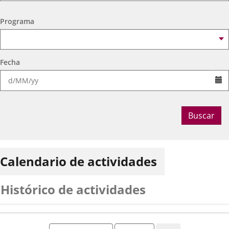
Ocio Infantil 2026
Espacio
Centro Cívico Delicias
Programa
Fecha
Se
Buscar
Calendario de actividades
Histórico de actividades
Mes
Año