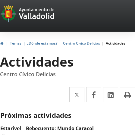
Portal
Saltar al contenido
Web
del
Ayuntamiento
Inicio
Temas
¿Dónde estamos?
Centro Cívico Delicias
Actividades
de
Actividades
Valladolid
Centro Cívico Delicias
Twitter
Enlace
Facebook
Enlace
Linke
Enlace
I
a
a
a
una
una
una
Próximas actividades
aplicación
aplicación
aplica
Estarivel – Bebecuento: Mundo Caracol
externa.
externa.
extern