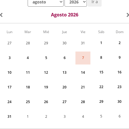
Ir a
Agosto 2026
Calendario
Lun
Mar
Mié
Jue
Vie
Sáb
Dom
de
Actividades
1
2
27
28
29
30
31
correspondiente
a
agosto
8
9
7
3
4
5
6
2026
15
16
10
11
12
13
14
22
23
17
18
19
20
21
29
30
24
25
26
27
28
5
6
31
1
2
3
4