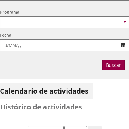
Ocio Infantil 2026
Espacio
Centro Cívico Delicias
Programa
Fecha
Se
Buscar
Calendario de actividades
Histórico de actividades
Mes
Año