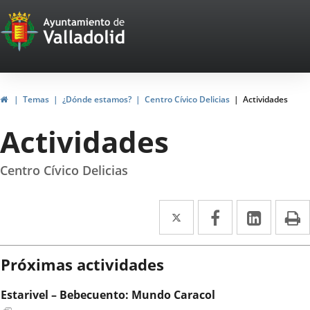
Portal
Saltar al contenido
Web
del
Ayuntamiento
Inicio
Temas
¿Dónde estamos?
Centro Cívico Delicias
Actividades
de
Actividades
Valladolid
Centro Cívico Delicias
Twitter
Enlace
Facebook
Enlace
Linke
Enlace
I
a
a
a
una
una
una
Próximas actividades
aplicación
aplicación
aplica
Estarivel – Bebecuento: Mundo Caracol
externa.
externa.
extern