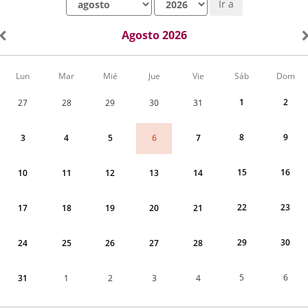
Ir a
Agosto 2026
Calendario
Lun
Mar
Mié
Jue
Vie
Sáb
Dom
de
Actividades
1
2
27
28
29
30
31
correspondiente
a
agosto
8
9
6
3
4
5
7
2026
15
16
10
11
12
13
14
22
23
17
18
19
20
21
29
30
24
25
26
27
28
5
6
31
1
2
3
4