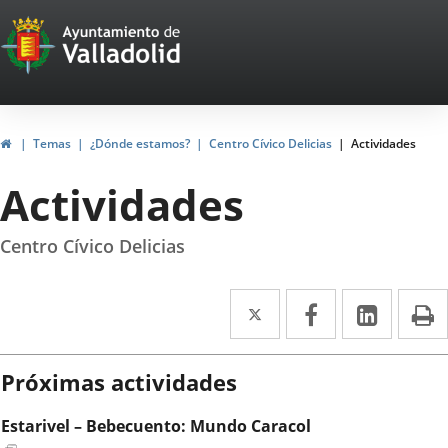
Portal
Saltar al contenido
Web
del
Ayuntamiento
Inicio
Temas
¿Dónde estamos?
Centro Cívico Delicias
Actividades
de
Actividades
Valladolid
Centro Cívico Delicias
Twitter
Enlace
Facebook
Enlace
Linke
Enlace
I
a
a
a
una
una
una
Próximas actividades
aplicación
aplicación
aplica
Estarivel – Bebecuento: Mundo Caracol
externa.
externa.
extern