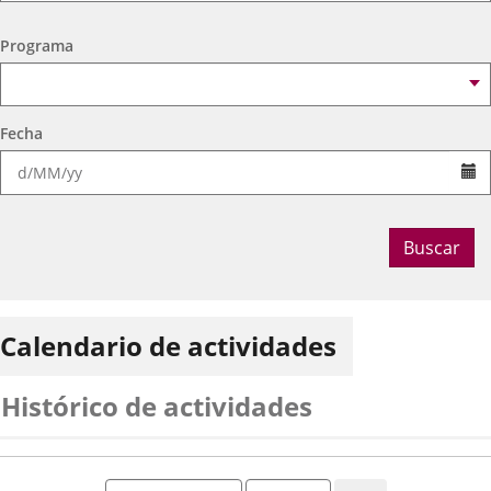
Ocio Infantil 2026
Espacio
Centro Cívico Delicias
Programa
Fecha
Se
Buscar
Calendario de actividades
Histórico de actividades
Mes
Año