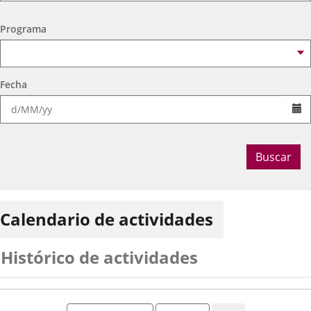
Ocio Infantil 2026
Espacio
Centro Cívico Delicias
Programa
Fecha
Se
Buscar
Calendario de actividades
Histórico de actividades
Mes
Año