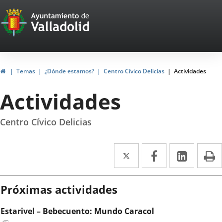
Portal
Saltar al contenido
Web
del
Ayuntamiento
Inicio
Temas
¿Dónde estamos?
Centro Cívico Delicias
Actividades
de
Actividades
Valladolid
Centro Cívico Delicias
Twitter
Enlace
Facebook
Enlace
Linke
Enlace
I
a
a
a
una
una
una
Próximas actividades
aplicación
aplicación
aplica
Estarivel – Bebecuento: Mundo Caracol
externa.
externa.
extern