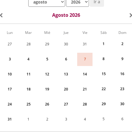
Ir a
Agosto 2026
Calendario
Lun
Mar
Mié
Jue
Vie
Sáb
Dom
de
Actividades
1
2
27
28
29
30
31
correspondiente
a
agosto
8
9
7
3
4
5
6
2026
15
16
10
11
12
13
14
22
23
17
18
19
20
21
29
30
24
25
26
27
28
5
6
31
1
2
3
4