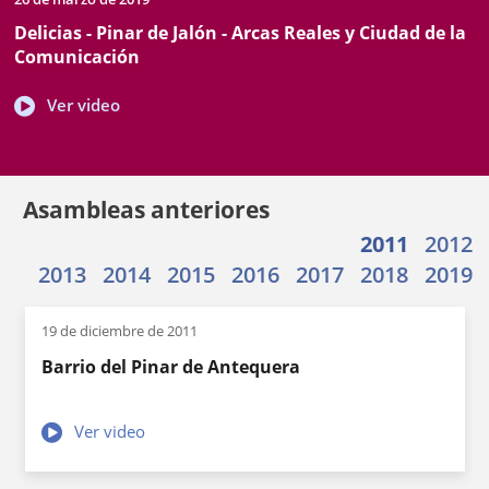
de
de
documento
Delicias - Pinar de Jalón - Arcas Reales y Ciudad de la
inicio
celebración
Comunicación
Enlace
Ver video
a
una
aplicación
externa.
Asambleas anteriores
2011
2012
2013
2014
2015
2016
2017
2018
2019
19 de diciembre de 2011
Barrio del Pinar de Antequera
Enlace
Ver video
a
una