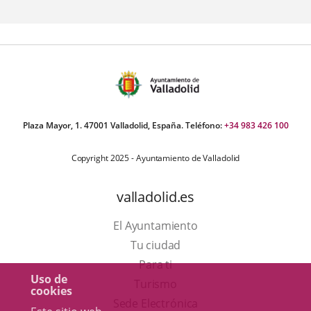
aplicación
externa.
Plaza Mayor, 1. 47001 Valladolid, España. Teléfono:
+34 983 426 100
Copyright 2025 - Ayuntamiento de Valladolid
valladolid.es
El Ayuntamiento
Tu ciudad
Para ti
Uso de
Este
Turismo
cookies
enlace
Enlace
Sede Electrónica