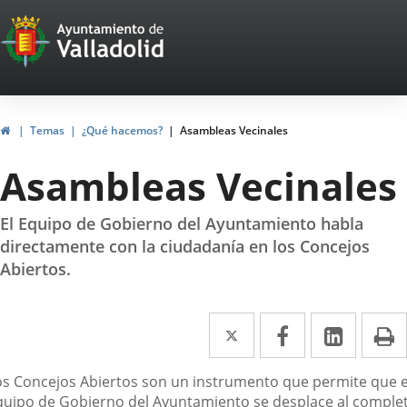
Portal
Saltar al contenido
Web
del
Ayuntamiento
Inicio
Temas
¿Qué hacemos?
Asambleas Vecinales
de
Asambleas Vecinales
Valladolid
El Equipo de Gobierno del Ayuntamiento habla
directamente con la ciudadanía en los Concejos
Abiertos.
Twitter
Enlace
Facebook
Enlace
Linke
Enlace
I
a
a
a
escripción
os Concejos Abiertos son un instrumento que permite que e
una
una
una
quipo de Gobierno del Ayuntamiento se desplace al comple