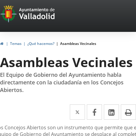
Portal
Saltar al contenido
Web
del
Ayuntamiento
Inicio
Temas
¿Qué hacemos?
Asambleas Vecinales
de
Asambleas Vecinales
Valladolid
El Equipo de Gobierno del Ayuntamiento habla
directamente con la ciudadanía en los Concejos
Abiertos.
Twitter
Enlace
Facebook
Enlace
Linke
Enlace
I
a
a
a
escripción
os Concejos Abiertos son un instrumento que permite que e
una
una
una
quipo de Gobierno del Ayuntamiento se desplace al comple