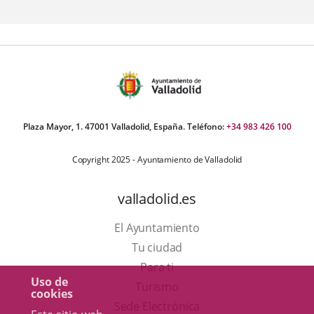
aplicación
externa.
Plaza Mayor, 1. 47001 Valladolid, España. Teléfono:
+34 983 426 100
Copyright 2025 - Ayuntamiento de Valladolid
valladolid.es
El Ayuntamiento
Tu ciudad
Para ti
Uso de
Este
Turismo
cookies
enlace
Enlace
Sede Electrónica