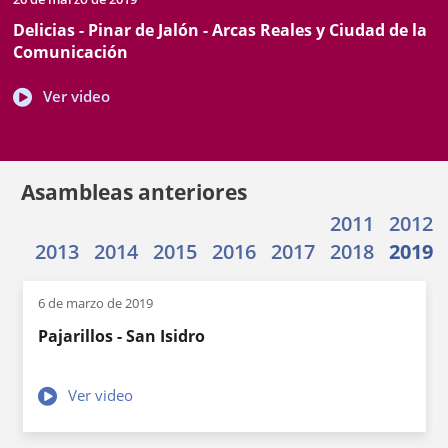
de
de
documento
Delicias - Pinar de Jalón - Arcas Reales y Ciudad de la
inicio
celebración
Comunicación
Enlace
Ver video
a
una
aplicación
externa.
Asambleas anteriores
2011
2012
2013
2014
2015
2016
2017
2018
2019
6 de marzo de 2019
Pajarillos - San Isidro
Enlace
Ver video
a
una