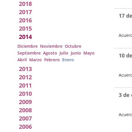
2018
Local
Fecha
del
2017
Pleno
17 d
2016
2015
Acuerd
2014
Fecha
Diciembre
Noviembre
Octubre
del
Septiembre
Agosto
Julio
Junio
Mayo
Pleno
10 d
Abril
Marzo
Febrero
Enero
2013
Acuerd
2012
Fecha
2011
del
2010
Pleno
3 de
2009
2008
Acuerd
2007
Fecha
2006
del