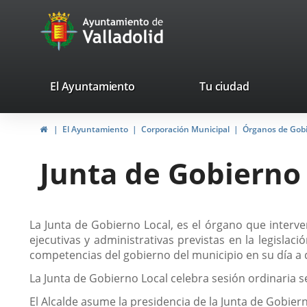
Portal
Saltar al contenido
avaTop
Web
del
Ayuntamiento
valladolid.es
El Ayuntamiento
Tu ciudad
de
Inicio
El Ayuntamiento
Corporación Municipal
Órganos de Gob
Valladolid
Junta de Gobierno
Descripción
La Junta de Gobierno Local, es el órgano que interven
ejecutivas y administrativas previstas en la legisla
competencias del gobierno del municipio en su día a 
La Junta de Gobierno Local celebra sesión ordinaria
El Alcalde asume la presidencia de la Junta de Gobi