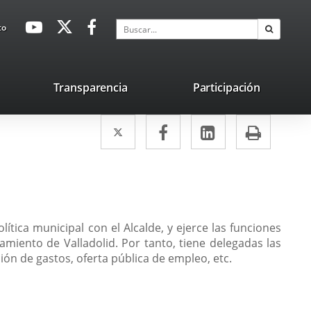
avaHeaderSocial
Enlace
Enlace
Enlace
Buscar
to
Buscar
a
a
a
una
una
una
aplicación
aplicación
aplicación
lace
Transparencia
Participación
externa.
externa.
externa.
na
Twitter
Enlace
Facebook
Enlace
LinkedIn
Enlace
Impri
licación
a
a
a
terna.
una
una
una
aplicación
aplicación
aplicación
externa.
externa.
externa.
ítica municipal con el Alcalde, y ejerce las funciones
amiento de Valladolid. Por tanto, tiene delegadas las
ón de gastos, oferta pública de empleo, etc.