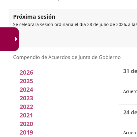
Próxima sesión
Se celebrará sesión ordinaria el día 28 de julio de 2026, a la
Listado
Compendio de Acuerdos de Junta de Gobierno
de
31 d
2026
Acuerdos
2025
2024
Acuerd
de
2023
Fecha
Junta
del
2022
Pleno
24 d
2021
de
2020
Gobierno
2019
Acuerd