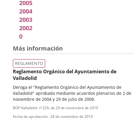
Pleno
2005
2004
2003
2002
0
Más información
REGLAMENTO
Reglamento Orgánico del Ayuntamiento de
Valladolid
Deroga el "Reglamento Orgánico del Ayuntamiento de
Valladolid" aprobado mediante acuerdos plenarios de 2 de
noviembre de 2004 y 29 de julio de 2008.
Tipo
Referencia
BOP Valladolid
nº
229
, de 29 de noviembre de 2019
boletin
de
Fecha de aprobación
28 de noviembre de 2019
normativa