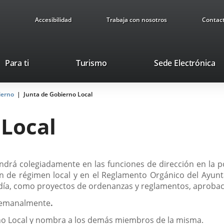
Accesibilidad
Trabaja con nosotros
Contac
Este
En
Para ti
Turismo
Sede Electrónica
enlace
a
se
u
ierno
Junta de Gobierno Local
abrirá
ap
en
ex
 Local
una
ventana
nueva.
drá colegiadamente en las funciones de dirección en la pol
ción de régimen local y en el Reglamento Orgánico del Ayunt
día, como proyectos de ordenanzas y reglamentos, aprobaci
 semanalmente
.
erno Local y nombra a los demás miembros de la misma.